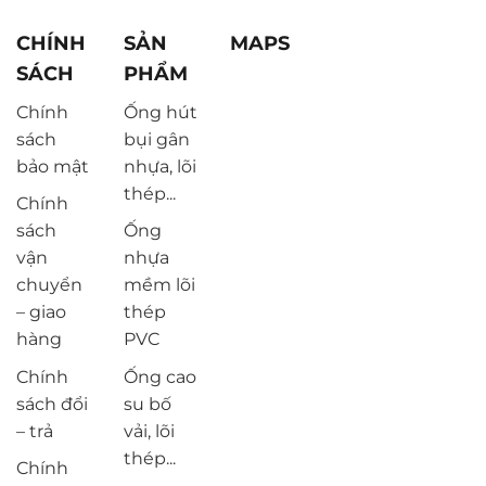
CHÍNH
SẢN
MAPS
SÁCH
PHẨM
Chính
Ống hút
sách
bụi gân
bảo mật
nhựa, lõi
thép...
Chính
sách
Ống
vận
nhựa
chuyển
mềm lõi
– giao
thép
hàng
PVC
Chính
Ống cao
sách đổi
su bố
– trả
vải, lõi
thép...
Chính