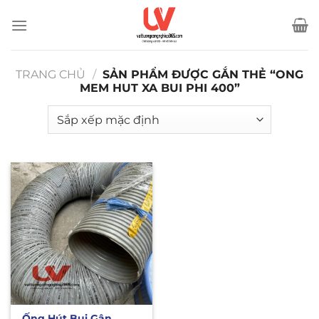
Bỏ
qua
nội
dung
TRANG CHỦ
/
SẢN PHẨM ĐƯỢC GẮN THẺ “ONG
MEM HUT XA BUI PHI 400”
Ống Hút Bụi Gân