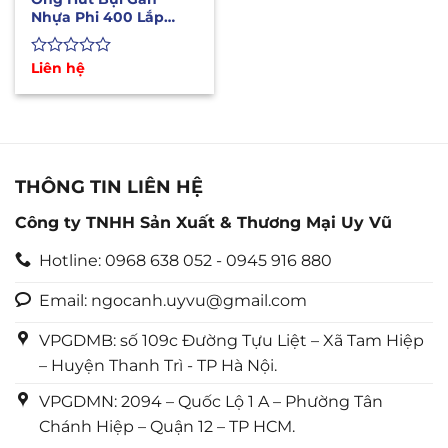
Nhựa Phi 400 Lắp
Quạt Hút Bụi Công
Nghiệp
Được
Liên hệ
xếp
hạng
0
5
sao
THÔNG TIN LIÊN HỆ
Công ty TNHH Sản Xuất & Thương Mại Uy Vũ
Hotline: 0968 638 052 - 0945 916 880
Email: ngocanh.uyvu@gmail.com
VPGDMB: số 109c Đường Tựu Liệt – Xã Tam Hiệp
– Huyện Thanh Trì - TP Hà Nội.
VPGDMN: 2094 – Quốc Lộ 1 A – Phường Tân
Chánh Hiệp – Quận 12 – TP HCM.