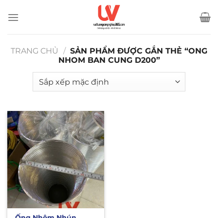
Bỏ
qua
nội
dung
TRANG CHỦ
/
SẢN PHẨM ĐƯỢC GẮN THẺ “ONG
NHOM BAN CUNG D200”
Ống Nhôm Nhún