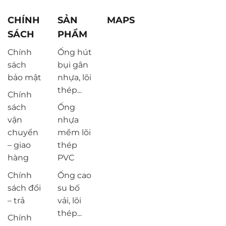
CHÍNH
SẢN
MAPS
SÁCH
PHẨM
Chính
Ống hút
sách
bụi gân
bảo mật
nhựa, lõi
thép...
Chính
sách
Ống
vận
nhựa
chuyển
mềm lõi
– giao
thép
hàng
PVC
Chính
Ống cao
sách đổi
su bố
– trả
vải, lõi
thép...
Chính