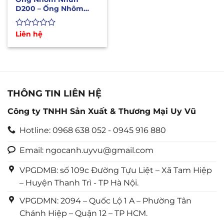
D200 – Ống Nhôm
Bán Cứng Chịu Nhiệt
Độ Cao
Được
Liên hệ
xếp
hạng
0
5
sao
THÔNG TIN LIÊN HỆ
Công ty TNHH Sản Xuất & Thương Mại Uy Vũ
Hotline: 0968 638 052 - 0945 916 880
Email: ngocanh.uyvu@gmail.com
VPGDMB: số 109c Đường Tựu Liệt – Xã Tam Hiệp
– Huyện Thanh Trì - TP Hà Nội.
VPGDMN: 2094 – Quốc Lộ 1 A – Phường Tân
Chánh Hiệp – Quận 12 – TP HCM.