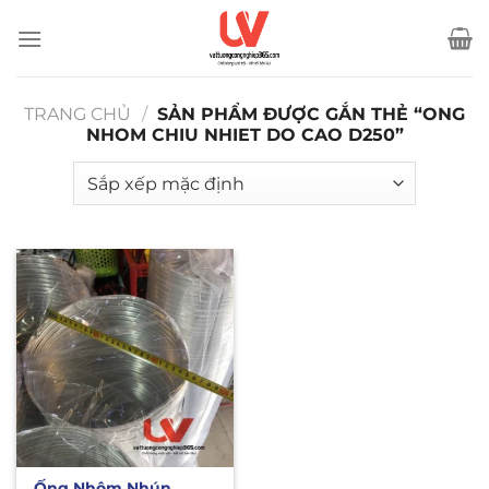
Bỏ
qua
nội
dung
TRANG CHỦ
/
SẢN PHẨM ĐƯỢC GẮN THẺ “ONG
NHOM CHIU NHIET DO CAO D250”
Ống Nhôm Nhún