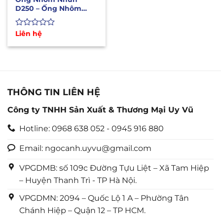
D250 – Ống Nhôm
Bán Cứng Chịu Nhiệt
Độ Cao
Được
Liên hệ
xếp
hạng
0
5
sao
THÔNG TIN LIÊN HỆ
Công ty TNHH Sản Xuất & Thương Mại Uy Vũ
Hotline: 0968 638 052 - 0945 916 880
Email: ngocanh.uyvu@gmail.com
VPGDMB: số 109c Đường Tựu Liệt – Xã Tam Hiệp
– Huyện Thanh Trì - TP Hà Nội.
VPGDMN: 2094 – Quốc Lộ 1 A – Phường Tân
Chánh Hiệp – Quận 12 – TP HCM.