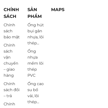
CHÍNH
SẢN
MAPS
SÁCH
PHẨM
Chính
Ống hút
sách
bụi gân
bảo mật
nhựa, lõi
thép...
Chính
sách
Ống
vận
nhựa
chuyển
mềm lõi
– giao
thép
hàng
PVC
Chính
Ống cao
sách đổi
su bố
– trả
vải, lõi
thép...
Chính