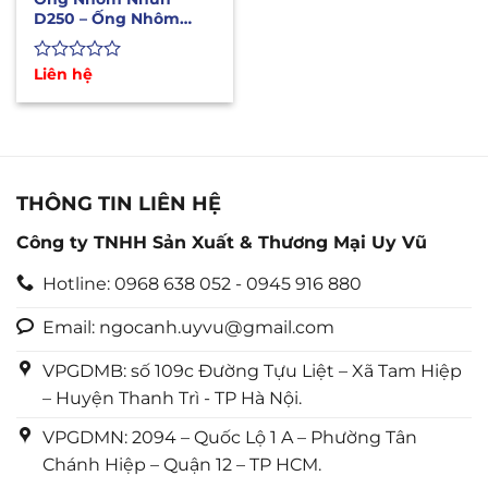
D250 – Ống Nhôm
Bán Cứng Chịu Nhiệt
Độ Cao
Được
Liên hệ
xếp
hạng
0
5
sao
THÔNG TIN LIÊN HỆ
Công ty TNHH Sản Xuất & Thương Mại Uy Vũ
Hotline: 0968 638 052 - 0945 916 880
Email: ngocanh.uyvu@gmail.com
VPGDMB: số 109c Đường Tựu Liệt – Xã Tam Hiệp
– Huyện Thanh Trì - TP Hà Nội.
VPGDMN: 2094 – Quốc Lộ 1 A – Phường Tân
Chánh Hiệp – Quận 12 – TP HCM.