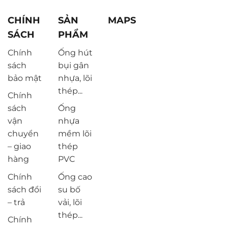
CHÍNH
SẢN
MAPS
SÁCH
PHẨM
Chính
Ống hút
sách
bụi gân
bảo mật
nhựa, lõi
thép...
Chính
sách
Ống
vận
nhựa
chuyển
mềm lõi
– giao
thép
hàng
PVC
Chính
Ống cao
sách đổi
su bố
– trả
vải, lõi
thép...
Chính