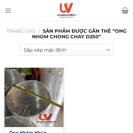
Bỏ
qua
nội
dung
TRANG CHỦ
/
SẢN PHẨM ĐƯỢC GẮN THẺ “ONG
NHOM CHONG CHAY D250”
Ống Nhôm Nhún