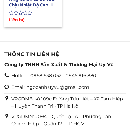
Chịu Nhiệt Độ Cao Hút
Mùi, Khói Bếp Nướng
Được
Liên hệ
xếp
hạng
0
5
sao
THÔNG TIN LIÊN HỆ
Công ty TNHH Sản Xuất & Thương Mại Uy Vũ
Hotline: 0968 638 052 - 0945 916 880
Email: ngocanh.uyvu@gmail.com
VPGDMB: số 109c Đường Tựu Liệt – Xã Tam Hiệp
– Huyện Thanh Trì - TP Hà Nội.
VPGDMN: 2094 – Quốc Lộ 1 A – Phường Tân
Chánh Hiệp – Quận 12 – TP HCM.