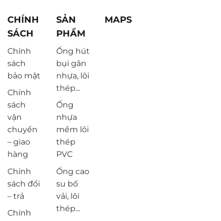
CHÍNH
SẢN
MAPS
SÁCH
PHẨM
Chính
Ống hút
sách
bụi gân
bảo mật
nhựa, lõi
thép...
Chính
sách
Ống
vận
nhựa
chuyển
mềm lõi
– giao
thép
hàng
PVC
Chính
Ống cao
sách đổi
su bố
– trả
vải, lõi
thép...
Chính