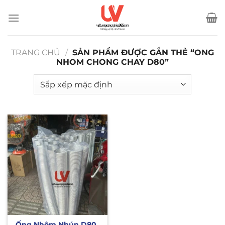
Bỏ
qua
nội
dung
TRANG CHỦ
/
SẢN PHẨM ĐƯỢC GẮN THẺ “ONG
NHOM CHONG CHAY D80”
Ống Nhôm Nhún D80