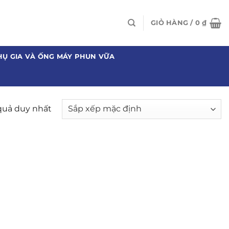
GIỎ HÀNG /
0
₫
HỤ GIA VÀ ỐNG MÁY PHUN VỮA
 quả duy nhất