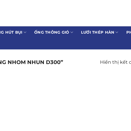
G HÚT BỤI
ỐNG THÔNG GIÓ
LƯỚI THÉP HÀN
P
NG NHOM NHUN D300”
Hiển thị kết