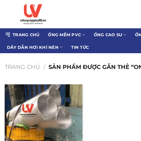
Bỏ
qua
nội
dung
TRANG CHỦ
ỐNG MỀM PVC
ỐNG CAO SU
ỐN
DÂY DẪN HƠI KHÍ NÉN
TIN TỨC
TRANG CHỦ
/
SẢN PHẨM ĐƯỢC GẮN THẺ “O