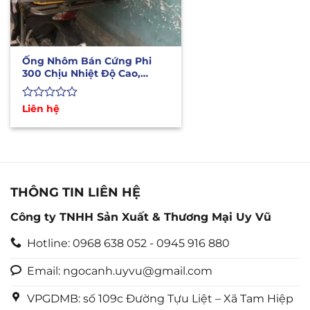
Ống Nhôm Bán Cứng Phi
300 Chịu Nhiệt Độ Cao,
Chống Cháy Tốt
Được
Liên hệ
xếp
hạng
0
5
sao
THÔNG TIN LIÊN HỆ
Công ty TNHH Sản Xuất & Thương Mại Uy Vũ
Hotline: 0968 638 052 - 0945 916 880
Email: ngocanh.uyvu@gmail.com
VPGDMB: số 109c Đường Tựu Liệt – Xã Tam Hiệp