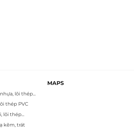
MAPS
hựa, lõi thép...
õi thép PVC
 lõi thép...
ạ kẽm, trát