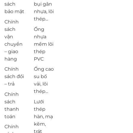
sách
bụi gân
bảo mật
nhựa, lõi
thép...
Chính
sách
Ống
vận
nhựa
chuyển
mềm lõi
– giao
thép
hàng
PVC
Chính
Ống cao
sách đổi
su bố
– trả
vải, lõi
thép...
Chính
sách
Lưới
thanh
thép
toán
hàn, mạ
kẽm,
Chính
trát