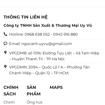
0
0
5
5
sao
sao
THÔNG TIN LIÊN HỆ
Công ty TNHH Sản Xuất & Thương Mại Uy Vũ
Hotline: 0968 638 052 - 0945 916 880
Email: ngocanh.uyvu@gmail.com
VPGDMB: số 109c Đường Tựu Liệt – Xã Tam Hiệp
– Huyện Thanh Trì - TP Hà Nội.
VPGDMN: 2094 – Quốc Lộ 1 A – Phường Tân
Chánh Hiệp – Quận 12 – TP HCM.
CHÍNH
SẢN
MAPS
SÁCH
PHẨM
Chính
Ống hút