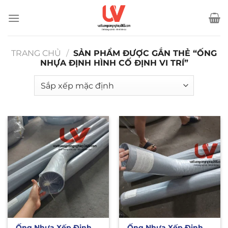
Bỏ
qua
nội
dung
TRANG CHỦ
/
SẢN PHẨM ĐƯỢC GẮN THẺ “ỐNG
NHỰA ĐỊNH HÌNH CỐ ĐỊNH VI TRÍ”
Ống Nhựa Xếp Định
Ống Nhựa Xếp Định