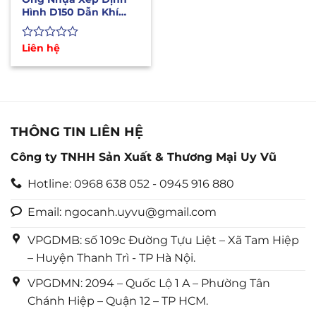
Hình D150 Dẫn Khí
Lạnh Điều Hòa Di
Động
Được
Liên hệ
xếp
hạng
0
5
sao
THÔNG TIN LIÊN HỆ
Công ty TNHH Sản Xuất & Thương Mại Uy Vũ
Hotline: 0968 638 052 - 0945 916 880
Email: ngocanh.uyvu@gmail.com
VPGDMB: số 109c Đường Tựu Liệt – Xã Tam Hiệp
– Huyện Thanh Trì - TP Hà Nội.
VPGDMN: 2094 – Quốc Lộ 1 A – Phường Tân
Chánh Hiệp – Quận 12 – TP HCM.