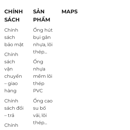
CHÍNH
SẢN
MAPS
SÁCH
PHẨM
Chính
Ống hút
sách
bụi gân
bảo mật
nhựa, lõi
thép...
Chính
sách
Ống
vận
nhựa
chuyển
mềm lõi
– giao
thép
hàng
PVC
Chính
Ống cao
sách đổi
su bố
– trả
vải, lõi
thép...
Chính