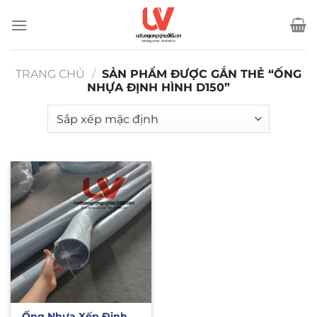
Bỏ
qua
nội
dung
TRANG CHỦ
/
SẢN PHẨM ĐƯỢC GẮN THẺ “ỐNG
NHỰA ĐỊNH HÌNH D150”
Ống Nhựa Xếp Định