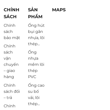
CHÍNH
SẢN
MAPS
SÁCH
PHẨM
Chính
Ống hút
sách
bụi gân
bảo mật
nhựa, lõi
thép...
Chính
sách
Ống
vận
nhựa
chuyển
mềm lõi
– giao
thép
hàng
PVC
Chính
Ống cao
sách đổi
su bố
– trả
vải, lõi
thép...
Chính