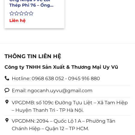
Thép Phi 76 – Ống
Dẫn Xăng Dầu Hóa
Chất
Được
Liên hệ
xếp
hạng
0
5
sao
THÔNG TIN LIÊN HỆ
Công ty TNHH Sản Xuất & Thương Mại Uy Vũ
Hotline: 0968 638 052 - 0945 916 880
Email: ngocanh.uyvu@gmail.com
VPGDMB: số 109c Đường Tựu Liệt – Xã Tam Hiệp
– Huyện Thanh Trì - TP Hà Nội.
VPGDMN: 2094 – Quốc Lộ 1 A – Phường Tân
Chánh Hiệp – Quận 12 – TP HCM.