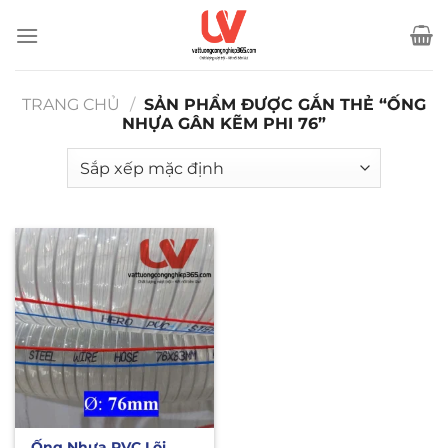
Bỏ
qua
nội
dung
TRANG CHỦ
/
SẢN PHẨM ĐƯỢC GẮN THẺ “ỐNG
NHỰA GÂN KẼM PHI 76”
Ống Nhựa PVC Lõi