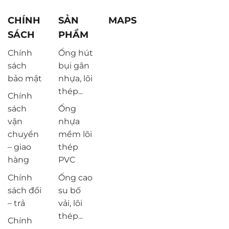
CHÍNH
SẢN
MAPS
SÁCH
PHẨM
Chính
Ống hút
sách
bụi gân
bảo mật
nhựa, lõi
thép...
Chính
sách
Ống
vận
nhựa
chuyển
mềm lõi
– giao
thép
hàng
PVC
Chính
Ống cao
sách đổi
su bố
– trả
vải, lõi
thép...
Chính