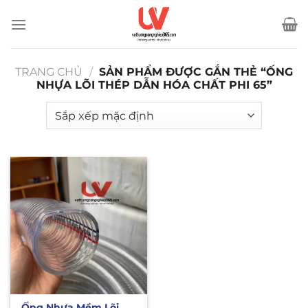
Bỏ
qua
nội
dung
TRANG CHỦ
/
SẢN PHẨM ĐƯỢC GẮN THẺ “ỐNG
NHỰA LÕI THÉP DẪN HÓA CHẤT PHI 65”
Ống Nhựa Mềm Lõi