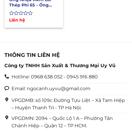
Thép Phi 65 – Ống
Dẫn Xăng Dầu Hóa
Chất
Được
Liên hệ
xếp
hạng
0
5
sao
THÔNG TIN LIÊN HỆ
Công ty TNHH Sản Xuất & Thương Mại Uy Vũ
Hotline: 0968 638 052 - 0945 916 880
Email: ngocanh.uyvu@gmail.com
VPGDMB: số 109c Đường Tựu Liệt – Xã Tam Hiệp
– Huyện Thanh Trì - TP Hà Nội.
VPGDMN: 2094 – Quốc Lộ 1 A – Phường Tân
Chánh Hiệp – Quận 12 – TP HCM.