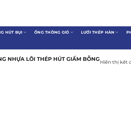
G HÚT BỤI
ỐNG THÔNG GIÓ
LƯỚI THÉP HÀN
P
G NHỰA LÕI THÉP HÚT GIẤM BỖNG
Hiển thị kết