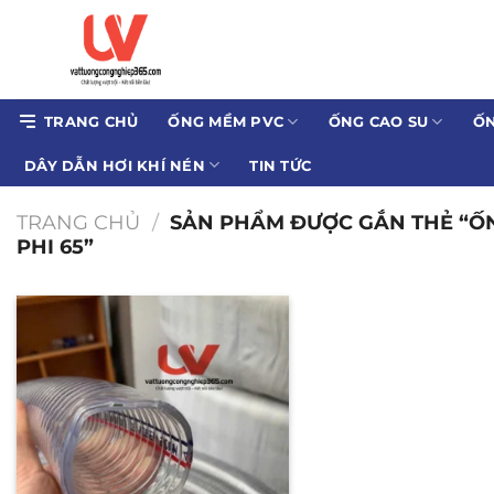
Bỏ
qua
nội
dung
TRANG CHỦ
ỐNG MỀM PVC
ỐNG CAO SU
ỐN
DÂY DẪN HƠI KHÍ NÉN
TIN TỨC
TRANG CHỦ
/
SẢN PHẨM ĐƯỢC GẮN THẺ “ỐN
PHI 65”