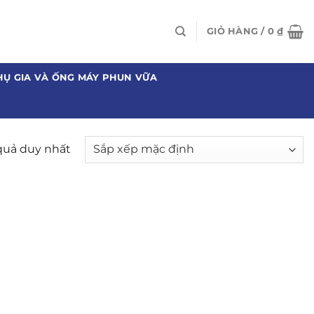
GIỎ HÀNG /
0
₫
HỤ GIA VÀ ỐNG MÁY PHUN VỮA
 quả duy nhất