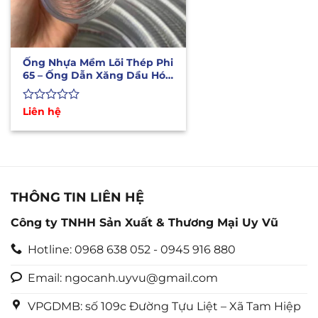
Ống Nhựa Mềm Lõi Thép Phi
65 – Ống Dẫn Xăng Dầu Hóa
Chất
Được
Liên hệ
xếp
hạng
0
5
sao
THÔNG TIN LIÊN HỆ
Công ty TNHH Sản Xuất & Thương Mại Uy Vũ
Hotline: 0968 638 052 - 0945 916 880
Email: ngocanh.uyvu@gmail.com
VPGDMB: số 109c Đường Tựu Liệt – Xã Tam Hiệp