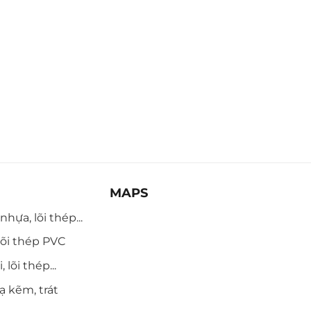
MAPS
hựa, lõi thép...
õi thép PVC
 lõi thép...
ạ kẽm, trát