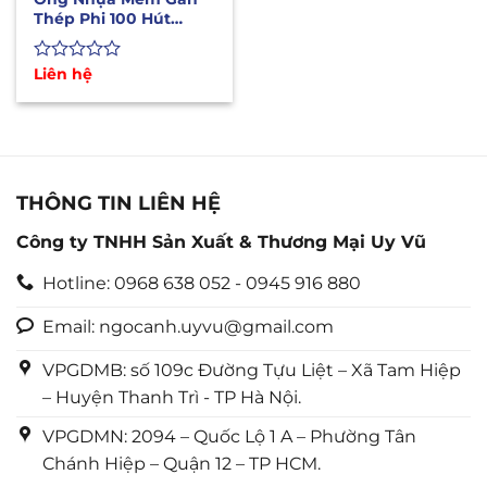
Thép Phi 100 Hút
Nước, Xăng Dầu, Hóa
Chất
Được
Liên hệ
xếp
hạng
0
5
sao
THÔNG TIN LIÊN HỆ
Công ty TNHH Sản Xuất & Thương Mại Uy Vũ
Hotline: 0968 638 052 - 0945 916 880
Email: ngocanh.uyvu@gmail.com
VPGDMB: số 109c Đường Tựu Liệt – Xã Tam Hiệp
– Huyện Thanh Trì - TP Hà Nội.
VPGDMN: 2094 – Quốc Lộ 1 A – Phường Tân
Chánh Hiệp – Quận 12 – TP HCM.