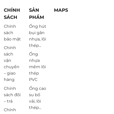
CHÍNH
SẢN
MAPS
SÁCH
PHẨM
Chính
Ống hút
sách
bụi gân
bảo mật
nhựa, lõi
thép...
Chính
sách
Ống
vận
nhựa
chuyển
mềm lõi
– giao
thép
hàng
PVC
Chính
Ống cao
sách đổi
su bố
– trả
vải, lõi
thép...
Chính