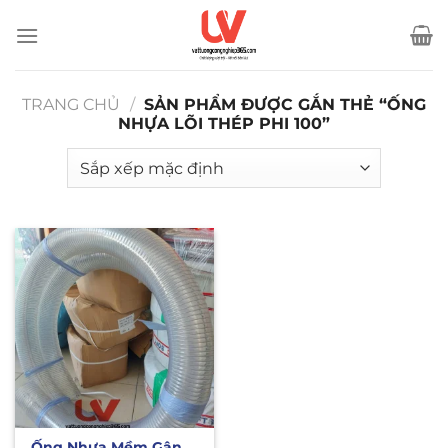
Bỏ
qua
nội
dung
TRANG CHỦ
/
SẢN PHẨM ĐƯỢC GẮN THẺ “ỐNG
NHỰA LÕI THÉP PHI 100”
Ống Nhựa Mềm Gân