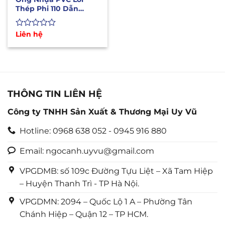
Thép Phi 110 Dẫn
Nước, Xăng Dầu, Hóa
Chất
Được
Liên hệ
xếp
hạng
0
5
sao
THÔNG TIN LIÊN HỆ
Công ty TNHH Sản Xuất & Thương Mại Uy Vũ
Hotline: 0968 638 052 - 0945 916 880
Email: ngocanh.uyvu@gmail.com
VPGDMB: số 109c Đường Tựu Liệt – Xã Tam Hiệp
– Huyện Thanh Trì - TP Hà Nội.
VPGDMN: 2094 – Quốc Lộ 1 A – Phường Tân
Chánh Hiệp – Quận 12 – TP HCM.