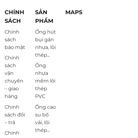
CHÍNH
SẢN
MAPS
SÁCH
PHẨM
Chính
Ống hút
sách
bụi gân
bảo mật
nhựa, lõi
thép...
Chính
sách
Ống
vận
nhựa
chuyển
mềm lõi
– giao
thép
hàng
PVC
Chính
Ống cao
sách đổi
su bố
– trả
vải, lõi
thép...
Chính