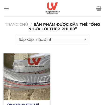
Bỏ
qua
nội
dung
TRANG CHỦ
/
SẢN PHẨM ĐƯỢC GẮN THẺ “ỐNG
NHỰA LÕI THÉP PHI 110”
Ống Nhựa PVC Lõi