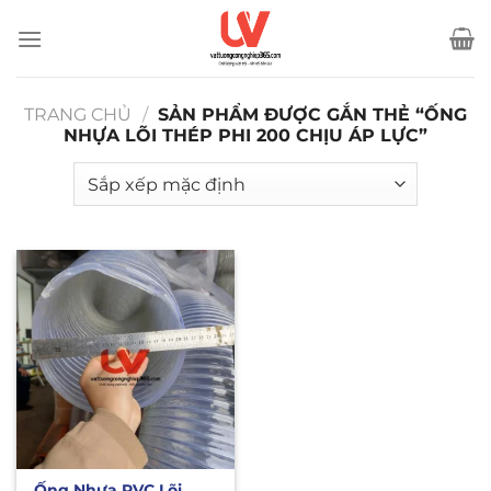
Bỏ
qua
nội
dung
TRANG CHỦ
/
SẢN PHẨM ĐƯỢC GẮN THẺ “ỐNG
NHỰA LÕI THÉP PHI 200 CHỊU ÁP LỰC”
Ống Nhựa PVC Lõi