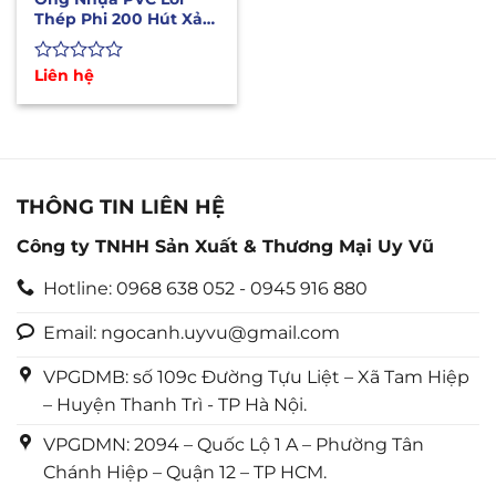
Thép Phi 200 Hút Xả
Nước Chịu Áp Lực Cao
Được
Liên hệ
xếp
hạng
0
5
sao
THÔNG TIN LIÊN HỆ
Công ty TNHH Sản Xuất & Thương Mại Uy Vũ
Hotline: 0968 638 052 - 0945 916 880
Email: ngocanh.uyvu@gmail.com
VPGDMB: số 109c Đường Tựu Liệt – Xã Tam Hiệp
– Huyện Thanh Trì - TP Hà Nội.
VPGDMN: 2094 – Quốc Lộ 1 A – Phường Tân
Chánh Hiệp – Quận 12 – TP HCM.