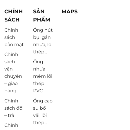
CHÍNH
SẢN
MAPS
SÁCH
PHẨM
Chính
Ống hút
sách
bụi gân
bảo mật
nhựa, lõi
thép...
Chính
sách
Ống
vận
nhựa
chuyển
mềm lõi
– giao
thép
hàng
PVC
Chính
Ống cao
sách đổi
su bố
– trả
vải, lõi
thép...
Chính