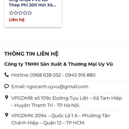
Thép Phi 200 Hút Xả
Nước Chịu Áp Lực Cao
Được
Liên hệ
xếp
hạng
0
5
sao
THÔNG TIN LIÊN HỆ
Công ty TNHH Sản Xuất & Thương Mại Uy Vũ
Hotline: 0968 638 052 - 0945 916 880
Email: ngocanh.uyvu@gmail.com
VPGDMB: số 109c Đường Tựu Liệt – Xã Tam Hiệp
– Huyện Thanh Trì - TP Hà Nội.
VPGDMN: 2094 – Quốc Lộ 1 A – Phường Tân
Chánh Hiệp – Quận 12 – TP HCM.