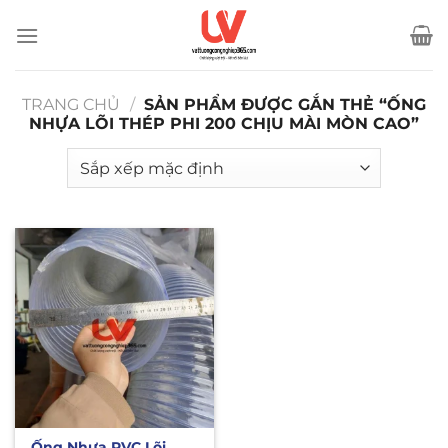
Bỏ
qua
nội
dung
TRANG CHỦ
/
SẢN PHẨM ĐƯỢC GẮN THẺ “ỐNG
NHỰA LÕI THÉP PHI 200 CHỊU MÀI MÒN CAO”
Ống Nhựa PVC Lõi