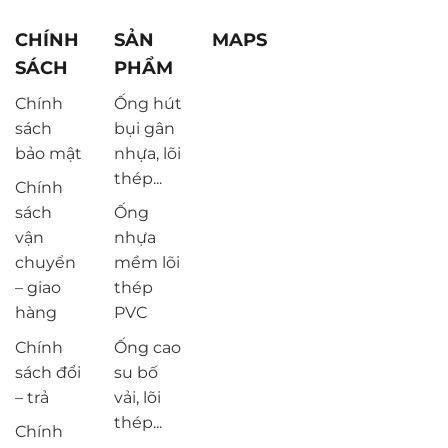
CHÍNH
SẢN
MAPS
SÁCH
PHẨM
Chính
Ống hút
sách
bụi gân
bảo mật
nhựa, lõi
thép...
Chính
sách
Ống
vận
nhựa
chuyển
mềm lõi
– giao
thép
hàng
PVC
Chính
Ống cao
sách đổi
su bố
– trả
vải, lõi
thép...
Chính