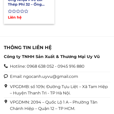
Thép Phi 32 – Ống
Dẫn Xăng Dầu Hóa
Chất
Được
Liên hệ
xếp
hạng
0
5
sao
THÔNG TIN LIÊN HỆ
Công ty TNHH Sản Xuất & Thương Mại Uy Vũ
Hotline: 0968 638 052 - 0945 916 880
Email: ngocanh.uyvu@gmail.com
VPGDMB: số 109c Đường Tựu Liệt – Xã Tam Hiệp
– Huyện Thanh Trì - TP Hà Nội.
VPGDMN: 2094 – Quốc Lộ 1 A – Phường Tân
Chánh Hiệp – Quận 12 – TP HCM.