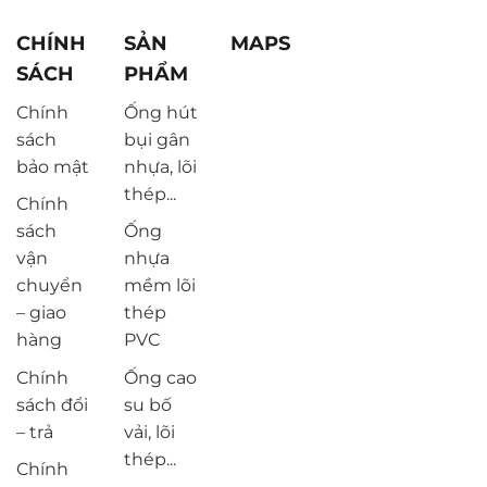
CHÍNH
SẢN
MAPS
SÁCH
PHẨM
Chính
Ống hút
sách
bụi gân
bảo mật
nhựa, lõi
thép...
Chính
sách
Ống
vận
nhựa
chuyển
mềm lõi
– giao
thép
hàng
PVC
Chính
Ống cao
sách đổi
su bố
– trả
vải, lõi
thép...
Chính