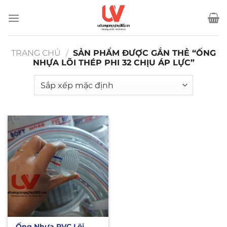
Bỏ
qua
nội
dung
TRANG CHỦ
/
SẢN PHẨM ĐƯỢC GẮN THẺ “ỐNG
NHỰA LÕI THÉP PHI 32 CHỊU ÁP LỰC”
Ống Nhựa PVC Lõi