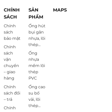
CHÍNH
SẢN
MAPS
SÁCH
PHẨM
Chính
Ống hút
sách
bụi gân
bảo mật
nhựa, lõi
thép...
Chính
sách
Ống
vận
nhựa
chuyển
mềm lõi
– giao
thép
hàng
PVC
Chính
Ống cao
sách đổi
su bố
– trả
vải, lõi
thép...
Chính