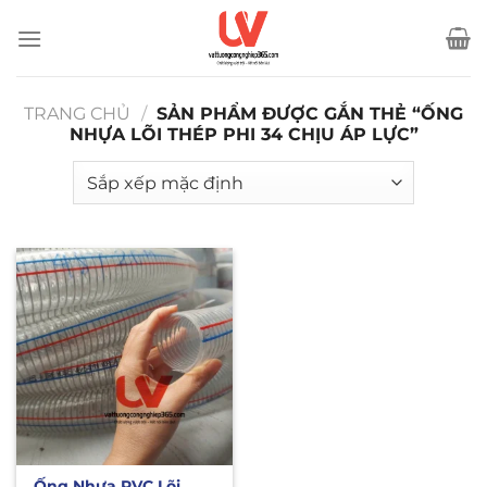
Bỏ
qua
nội
dung
TRANG CHỦ
/
SẢN PHẨM ĐƯỢC GẮN THẺ “ỐNG
NHỰA LÕI THÉP PHI 34 CHỊU ÁP LỰC”
Ống Nhựa PVC Lõi