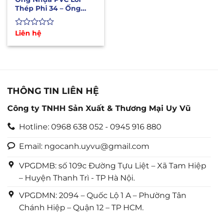
Thép Phi 34 – Ống
Dẫn Xăng Dầu Hóa
Chất
Được
Liên hệ
xếp
hạng
0
5
sao
THÔNG TIN LIÊN HỆ
Công ty TNHH Sản Xuất & Thương Mại Uy Vũ
Hotline: 0968 638 052 - 0945 916 880
Email: ngocanh.uyvu@gmail.com
VPGDMB: số 109c Đường Tựu Liệt – Xã Tam Hiệp
– Huyện Thanh Trì - TP Hà Nội.
VPGDMN: 2094 – Quốc Lộ 1 A – Phường Tân
Chánh Hiệp – Quận 12 – TP HCM.