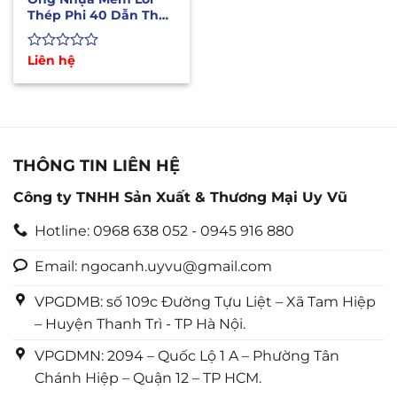
Thép Phi 40 Dẫn Thực
Phẩm, Dầu, Hóa Chất
Được
Liên hệ
xếp
hạng
0
5
sao
THÔNG TIN LIÊN HỆ
Công ty TNHH Sản Xuất & Thương Mại Uy Vũ
Hotline: 0968 638 052 - 0945 916 880
Email: ngocanh.uyvu@gmail.com
VPGDMB: số 109c Đường Tựu Liệt – Xã Tam Hiệp
– Huyện Thanh Trì - TP Hà Nội.
VPGDMN: 2094 – Quốc Lộ 1 A – Phường Tân
Chánh Hiệp – Quận 12 – TP HCM.