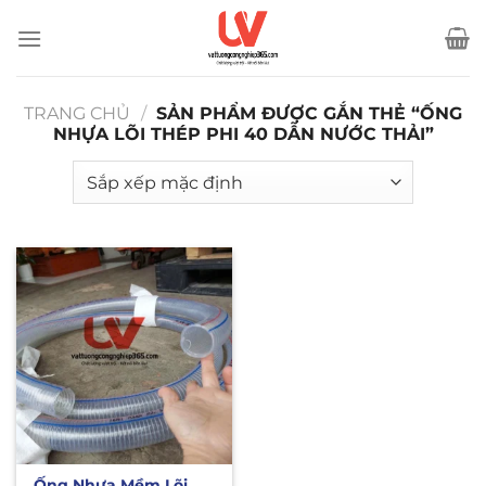
Bỏ
qua
nội
dung
TRANG CHỦ
/
SẢN PHẨM ĐƯỢC GẮN THẺ “ỐNG
NHỰA LÕI THÉP PHI 40 DẪN NƯỚC THẢI”
Ống Nhựa Mềm Lõi