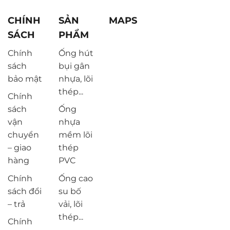
CHÍNH
SẢN
MAPS
SÁCH
PHẨM
Chính
Ống hút
sách
bụi gân
bảo mật
nhựa, lõi
thép...
Chính
sách
Ống
vận
nhựa
chuyển
mềm lõi
– giao
thép
hàng
PVC
Chính
Ống cao
sách đổi
su bố
– trả
vải, lõi
thép...
Chính