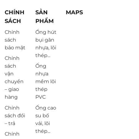
CHÍNH
SẢN
MAPS
SÁCH
PHẨM
Chính
Ống hút
sách
bụi gân
bảo mật
nhựa, lõi
thép...
Chính
sách
Ống
vận
nhựa
chuyển
mềm lõi
– giao
thép
hàng
PVC
Chính
Ống cao
sách đổi
su bố
– trả
vải, lõi
thép...
Chính