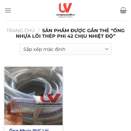
Bỏ
qua
nội
dung
TRANG CHỦ
/
SẢN PHẨM ĐƯỢC GẮN THẺ “ỐNG
NHỰA LÕI THÉP PHI 42 CHỊU NHIỆT ĐỘ”
Ống Nhựa PVC Lõi