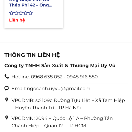
Thép Phi 42 – Ống
Dẫn Xăng Dầu Hóa
Chất
Được
Liên hệ
xếp
hạng
0
5
sao
THÔNG TIN LIÊN HỆ
Công ty TNHH Sản Xuất & Thương Mại Uy Vũ
Hotline: 0968 638 052 - 0945 916 880
Email: ngocanh.uyvu@gmail.com
VPGDMB: số 109c Đường Tựu Liệt – Xã Tam Hiệp
– Huyện Thanh Trì - TP Hà Nội.
VPGDMN: 2094 – Quốc Lộ 1 A – Phường Tân
Chánh Hiệp – Quận 12 – TP HCM.