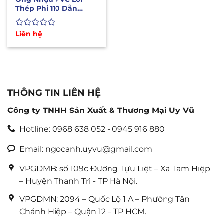
Thép Phi 110 Dẫn
Nước, Xăng Dầu, Hóa
Chất
Được
Liên hệ
xếp
hạng
0
5
sao
THÔNG TIN LIÊN HỆ
Công ty TNHH Sản Xuất & Thương Mại Uy Vũ
Hotline: 0968 638 052 - 0945 916 880
Email: ngocanh.uyvu@gmail.com
VPGDMB: số 109c Đường Tựu Liệt – Xã Tam Hiệp
– Huyện Thanh Trì - TP Hà Nội.
VPGDMN: 2094 – Quốc Lộ 1 A – Phường Tân
Chánh Hiệp – Quận 12 – TP HCM.