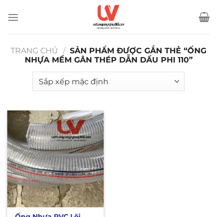
Bỏ
qua
nội
dung
TRANG CHỦ
/
SẢN PHẨM ĐƯỢC GẮN THẺ “ỐNG
NHỰA MỀM GÂN THÉP DẪN DẦU PHI 110”
Ống Nhựa PVC Lõi