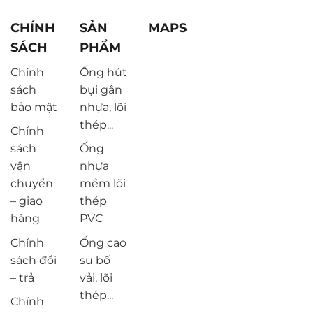
CHÍNH
SẢN
MAPS
SÁCH
PHẨM
Chính
Ống hút
sách
bụi gân
bảo mật
nhựa, lõi
thép...
Chính
sách
Ống
vận
nhựa
chuyển
mềm lõi
– giao
thép
hàng
PVC
Chính
Ống cao
sách đổi
su bố
– trả
vải, lõi
thép...
Chính