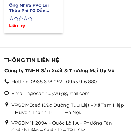
Ống Nhựa PVC Lõi
Thép Phi 110 Dẫn
Nước, Xăng Dầu, Hóa
Chất
Được
Liên hệ
xếp
hạng
0
5
sao
THÔNG TIN LIÊN HỆ
Công ty TNHH Sản Xuất & Thương Mại Uy Vũ
Hotline: 0968 638 052 - 0945 916 880
Email: ngocanh.uyvu@gmail.com
VPGDMB: số 109c Đường Tựu Liệt – Xã Tam Hiệp
– Huyện Thanh Trì - TP Hà Nội.
VPGDMN: 2094 – Quốc Lộ 1 A – Phường Tân
Chánh Hiệp – Quận 12 – TP HCM.