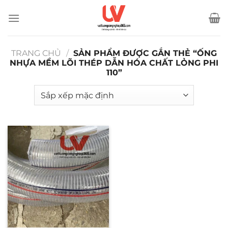
Bỏ
qua
nội
dung
TRANG CHỦ
/
SẢN PHẨM ĐƯỢC GẮN THẺ “ỐNG
NHỰA MỀM LÕI THÉP DẪN HÓA CHẤT LỎNG PHI
110”