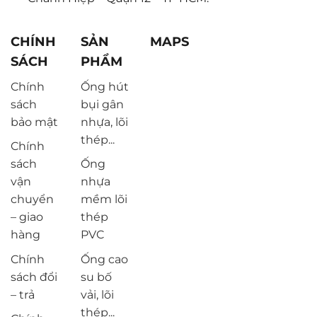
CHÍNH
SẢN
MAPS
SÁCH
PHẨM
Chính
Ống hút
sách
bụi gân
bảo mật
nhựa, lõi
thép...
Chính
sách
Ống
vận
nhựa
chuyển
mềm lõi
– giao
thép
hàng
PVC
Chính
Ống cao
sách đổi
su bố
– trả
vải, lõi
thép...