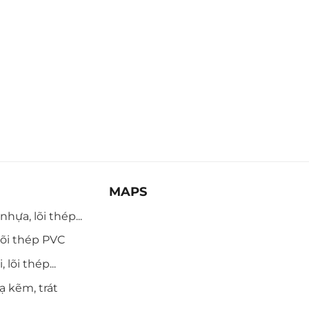
MAPS
hựa, lõi thép...
õi thép PVC
 lõi thép...
ạ kẽm, trát