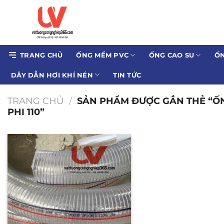
Bỏ
qua
nội
dung
TRANG CHỦ
ỐNG MỀM PVC
ỐNG CAO SU
ỐN
DÂY DẪN HƠI KHÍ NÉN
TIN TỨC
TRANG CHỦ
/
SẢN PHẨM ĐƯỢC GẮN THẺ “Ố
PHI 110”