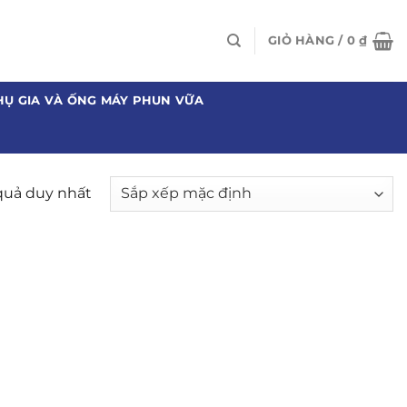
GIỎ HÀNG /
0
₫
HỤ GIA VÀ ỐNG MÁY PHUN VỮA
 quả duy nhất