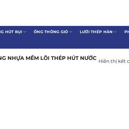
G HÚT BỤI
ỐNG THÔNG GIÓ
LƯỚI THÉP HÀN
P
NG NHỰA MỀM LÕI THÉP HÚT NƯỚC
Hiển thị kết