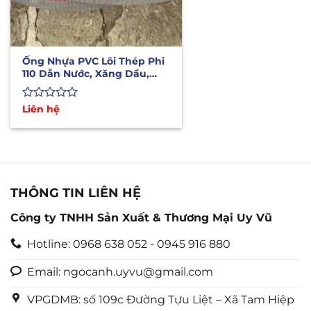
Ống Nhựa PVC Lõi Thép Phi
110 Dẫn Nước, Xăng Dầu,
Hóa Chất
Được
Liên hệ
xếp
hạng
0
5
sao
THÔNG TIN LIÊN HỆ
Công ty TNHH Sản Xuất & Thương Mại Uy Vũ
Hotline: 0968 638 052 - 0945 916 880
Email: ngocanh.uyvu@gmail.com
VPGDMB: số 109c Đường Tựu Liệt – Xã Tam Hiệp