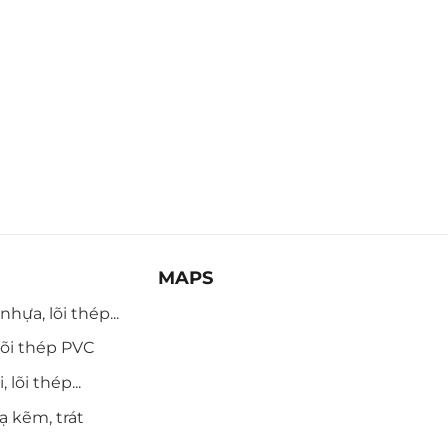
MAPS
hựa, lõi thép...
õi thép PVC
 lõi thép...
ạ kẽm, trát