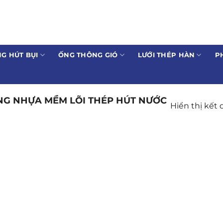
G HÚT BỤI
ỐNG THÔNG GIÓ
LƯỚI THÉP HÀN
P
NG NHỰA MỀM LÕI THÉP HÚT NƯỚC
Hiển thị kết