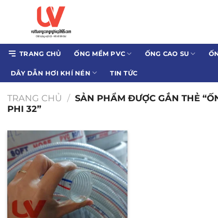
Bỏ
qua
nội
dung
TRANG CHỦ
ỐNG MỀM PVC
ỐNG CAO SU
ỐN
DÂY DẪN HƠI KHÍ NÉN
TIN TỨC
TRANG CHỦ
/
SẢN PHẨM ĐƯỢC GẮN THẺ “Ố
PHI 32”