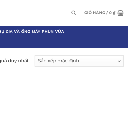
GIỎ HÀNG /
0
₫
HỤ GIA VÀ ỐNG MÁY PHUN VỮA
 quả duy nhất