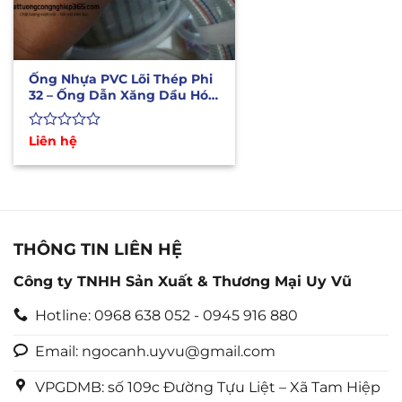
Ống Nhựa PVC Lõi Thép Phi
32 – Ống Dẫn Xăng Dầu Hóa
Chất
Được
Liên hệ
xếp
hạng
0
5
sao
THÔNG TIN LIÊN HỆ
Công ty TNHH Sản Xuất & Thương Mại Uy Vũ
Hotline: 0968 638 052 - 0945 916 880
Email: ngocanh.uyvu@gmail.com
VPGDMB: số 109c Đường Tựu Liệt – Xã Tam Hiệp