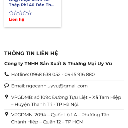
Thép Phi 40 Dẫn Thực
Phẩm, Dầu, Hóa Chất
Được
Liên hệ
xếp
hạng
0
5
sao
THÔNG TIN LIÊN HỆ
Công ty TNHH Sản Xuất & Thương Mại Uy Vũ
Hotline: 0968 638 052 - 0945 916 880
Email: ngocanh.uyvu@gmail.com
VPGDMB: số 109c Đường Tựu Liệt – Xã Tam Hiệp
– Huyện Thanh Trì - TP Hà Nội.
VPGDMN: 2094 – Quốc Lộ 1 A – Phường Tân
Chánh Hiệp – Quận 12 – TP HCM.