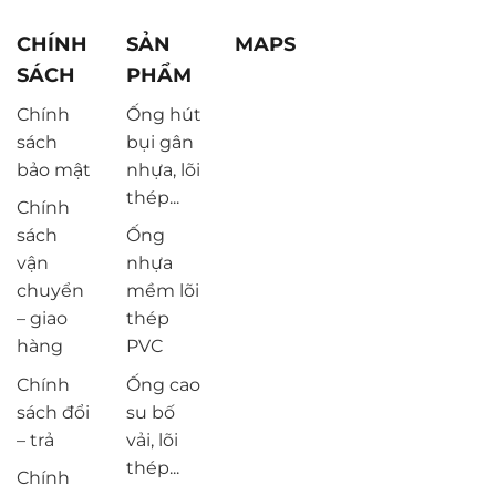
CHÍNH
SẢN
MAPS
SÁCH
PHẨM
Chính
Ống hút
sách
bụi gân
bảo mật
nhựa, lõi
thép...
Chính
sách
Ống
vận
nhựa
chuyển
mềm lõi
– giao
thép
hàng
PVC
Chính
Ống cao
sách đổi
su bố
– trả
vải, lõi
thép...
Chính