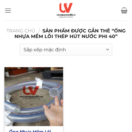
Bỏ
qua
nội
dung
TRANG CHỦ
/
SẢN PHẨM ĐƯỢC GẮN THẺ “ỐNG
NHỰA MỀM LÕI THÉP HÚT NƯỚC PHI 40”
Ống Nhựa Mềm Lõi