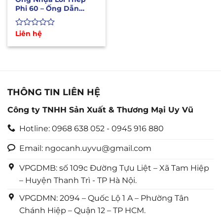
Phi 60 – Ống Dẫn
Xăng Dầu Hóa Chất
Lỏng
Được
Liên hệ
xếp
hạng
0
5
sao
THÔNG TIN LIÊN HỆ
Công ty TNHH Sản Xuất & Thương Mại Uy Vũ
Hotline: 0968 638 052 - 0945 916 880
Email: ngocanh.uyvu@gmail.com
VPGDMB: số 109c Đường Tựu Liệt – Xã Tam Hiệp
– Huyện Thanh Trì - TP Hà Nội.
VPGDMN: 2094 – Quốc Lộ 1 A – Phường Tân
Chánh Hiệp – Quận 12 – TP HCM.