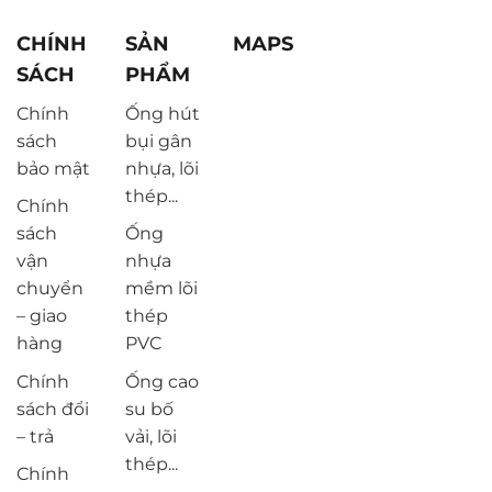
CHÍNH
SẢN
MAPS
SÁCH
PHẨM
Chính
Ống hút
sách
bụi gân
bảo mật
nhựa, lõi
thép...
Chính
sách
Ống
vận
nhựa
chuyển
mềm lõi
– giao
thép
hàng
PVC
Chính
Ống cao
sách đổi
su bố
– trả
vải, lõi
thép...
Chính