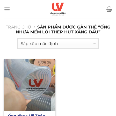
Bỏ
qua
nội
dung
TRANG CHỦ
/
SẢN PHẨM ĐƯỢC GẮN THẺ “ỐNG
NHỰA MỀM LÕI THÉP HÚT XĂNG DẦU”
Ống Nhựa Lõi Thép