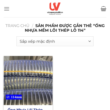
Bỏ
qua
nội
dung
TRANG CHỦ
/
SẢN PHẨM ĐƯỢC GẮN THẺ “ỐNG
NHỰA MỀM LÕI THÉP LỖ 114”
Ống Nhựa Lõi Thép