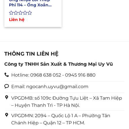
Phi 114 – Ống Xoắn
Kẽm Hút Xả Nước Áp
Lực
Được
Liên hệ
xếp
hạng
0
5
sao
THÔNG TIN LIÊN HỆ
Công ty TNHH Sản Xuất & Thương Mại Uy Vũ
Hotline: 0968 638 052 - 0945 916 880
Email: ngocanh.uyvu@gmail.com
VPGDMB: số 109c Đường Tựu Liệt – Xã Tam Hiệp
– Huyện Thanh Trì - TP Hà Nội.
VPGDMN: 2094 – Quốc Lộ 1 A – Phường Tân
Chánh Hiệp – Quận 12 – TP HCM.