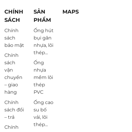
CHÍNH
SẢN
MAPS
SÁCH
PHẨM
Chính
Ống hút
sách
bụi gân
bảo mật
nhựa, lõi
thép...
Chính
sách
Ống
vận
nhựa
chuyển
mềm lõi
– giao
thép
hàng
PVC
Chính
Ống cao
sách đổi
su bố
– trả
vải, lõi
thép...
Chính