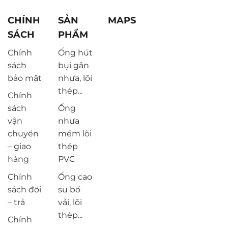
CHÍNH
SẢN
MAPS
SÁCH
PHẨM
Chính
Ống hút
sách
bụi gân
bảo mật
nhựa, lõi
thép...
Chính
sách
Ống
vận
nhựa
chuyển
mềm lõi
– giao
thép
hàng
PVC
Chính
Ống cao
sách đổi
su bố
– trả
vải, lõi
thép...
Chính