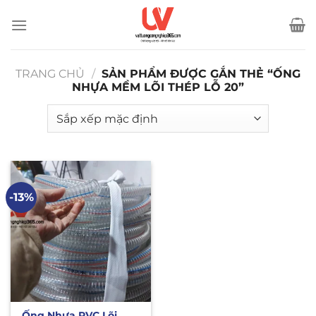
Bỏ
qua
nội
dung
TRANG CHỦ
/
SẢN PHẨM ĐƯỢC GẮN THẺ “ỐNG
NHỰA MỀM LÕI THÉP LỖ 20”
-13%
Ống Nhựa PVC Lõi