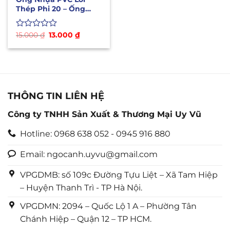
Thép Phi 20 – Ống
Dẫn Xăng Dầu Hóa
Chất
Giá
Giá
Được
15.000
₫
13.000
₫
gốc
hiện
xếp
là:
tại
hạng
15.000 ₫.
là:
0
13.000 ₫.
5
sao
THÔNG TIN LIÊN HỆ
Công ty TNHH Sản Xuất & Thương Mại Uy Vũ
Hotline: 0968 638 052 - 0945 916 880
Email: ngocanh.uyvu@gmail.com
VPGDMB: số 109c Đường Tựu Liệt – Xã Tam Hiệp
– Huyện Thanh Trì - TP Hà Nội.
VPGDMN: 2094 – Quốc Lộ 1 A – Phường Tân
Chánh Hiệp – Quận 12 – TP HCM.