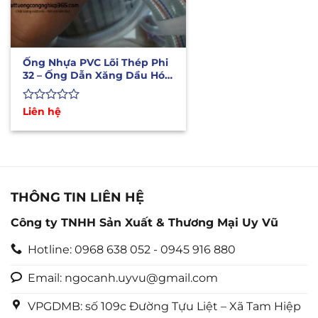
Ống Nhựa PVC Lõi Thép Phi
32 – Ống Dẫn Xăng Dầu Hóa
Chất
Được
Liên hệ
xếp
hạng
0
5
sao
THÔNG TIN LIÊN HỆ
Công ty TNHH Sản Xuất & Thương Mại Uy Vũ
Hotline: 0968 638 052 - 0945 916 880
Email: ngocanh.uyvu@gmail.com
VPGDMB: số 109c Đường Tựu Liệt – Xã Tam Hiệp