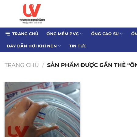
Bỏ
qua
nội
dung
TRANG CHỦ
ỐNG MỀM PVC
ỐNG CAO SU
ỐN
DÂY DẪN HƠI KHÍ NÉN
TIN TỨC
TRANG CHỦ
/
SẢN PHẨM ĐƯỢC GẮN THẺ “ỐN