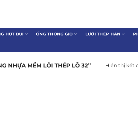
G HÚT BỤI
ỐNG THÔNG GIÓ
LƯỚI THÉP HÀN
P
G NHỰA MỀM LÕI THÉP LỖ 32”
Hiển thị kết