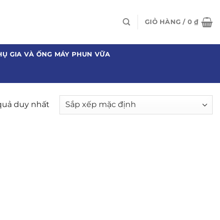
GIỎ HÀNG /
0
₫
HỤ GIA VÀ ỐNG MÁY PHUN VỮA
 quả duy nhất