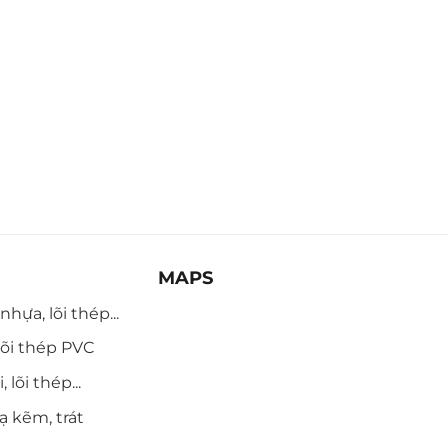
MAPS
hựa, lõi thép...
õi thép PVC
 lõi thép...
ạ kẽm, trát