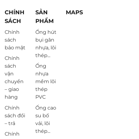
CHÍNH
SẢN
MAPS
SÁCH
PHẨM
Chính
Ống hút
sách
bụi gân
bảo mật
nhựa, lõi
thép...
Chính
sách
Ống
vận
nhựa
chuyển
mềm lõi
– giao
thép
hàng
PVC
Chính
Ống cao
sách đổi
su bố
– trả
vải, lõi
thép...
Chính