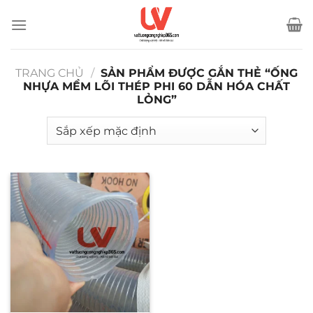
Bỏ
qua
nội
dung
TRANG CHỦ
/
SẢN PHẨM ĐƯỢC GẮN THẺ “ỐNG
NHỰA MỀM LÕI THÉP PHI 60 DẪN HÓA CHẤT
LỎNG”