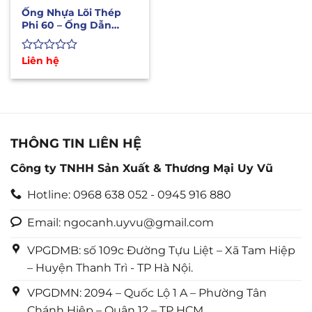
Ống Nhựa Lõi Thép
Phi 60 – Ống Dẫn
Xăng Dầu Hóa Chất
Lỏng
Được
Liên hệ
xếp
hạng
0
5
sao
THÔNG TIN LIÊN HỆ
Công ty TNHH Sản Xuất & Thương Mại Uy Vũ
Hotline: 0968 638 052 - 0945 916 880
Email: ngocanh.uyvu@gmail.com
VPGDMB: số 109c Đường Tựu Liệt – Xã Tam Hiệp
– Huyện Thanh Trì - TP Hà Nội.
VPGDMN: 2094 – Quốc Lộ 1 A – Phường Tân
Chánh Hiệp – Quận 12 – TP HCM.