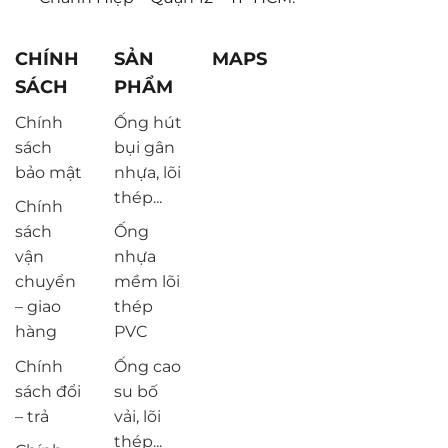
CHÍNH
SẢN
MAPS
SÁCH
PHẨM
Chính
Ống hút
sách
bụi gân
bảo mật
nhựa, lõi
thép...
Chính
sách
Ống
vận
nhựa
chuyển
mềm lõi
– giao
thép
hàng
PVC
Chính
Ống cao
sách đổi
su bố
– trả
vải, lõi
thép...