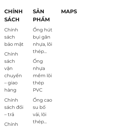
CHÍNH
SẢN
MAPS
SÁCH
PHẨM
Chính
Ống hút
sách
bụi gân
bảo mật
nhựa, lõi
thép...
Chính
sách
Ống
vận
nhựa
chuyển
mềm lõi
– giao
thép
hàng
PVC
Chính
Ống cao
sách đổi
su bố
– trả
vải, lõi
thép...
Chính