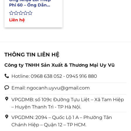
Phi 60 – Ống Dẫn
Xăng Dầu Hóa Chất
Lỏng
Được
Liên hệ
xếp
hạng
0
5
sao
THÔNG TIN LIÊN HỆ
Công ty TNHH Sản Xuất & Thương Mại Uy Vũ
Hotline: 0968 638 052 - 0945 916 880
Email: ngocanh.uyvu@gmail.com
VPGDMB: số 109c Đường Tựu Liệt – Xã Tam Hiệp
– Huyện Thanh Trì - TP Hà Nội.
VPGDMN: 2094 – Quốc Lộ 1 A – Phường Tân
Chánh Hiệp – Quận 12 – TP HCM.