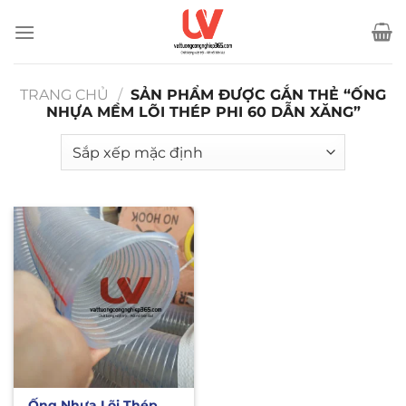
Bỏ
qua
nội
dung
TRANG CHỦ
/
SẢN PHẨM ĐƯỢC GẮN THẺ “ỐNG
NHỰA MỀM LÕI THÉP PHI 60 DẪN XĂNG”
Ống Nhựa Lõi Thép