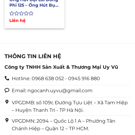
Phi 125 – Ống Hút Bụi
Lắp Máy CNC
Được
Liên hệ
xếp
hạng
0
5
sao
THÔNG TIN LIÊN HỆ
Công ty TNHH Sản Xuất & Thương Mại Uy Vũ
Hotline: 0968 638 052 - 0945 916 880
Email: ngocanh.uyvu@gmail.com
VPGDMB: số 109c Đường Tựu Liệt – Xã Tam Hiệp
– Huyện Thanh Trì - TP Hà Nội.
VPGDMN: 2094 – Quốc Lộ 1 A – Phường Tân
Chánh Hiệp – Quận 12 – TP HCM.