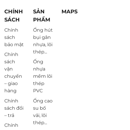
CHÍNH
SẢN
MAPS
SÁCH
PHẨM
Chính
Ống hút
sách
bụi gân
bảo mật
nhựa, lõi
thép...
Chính
sách
Ống
vận
nhựa
chuyển
mềm lõi
– giao
thép
hàng
PVC
Chính
Ống cao
sách đổi
su bố
– trả
vải, lõi
thép...
Chính