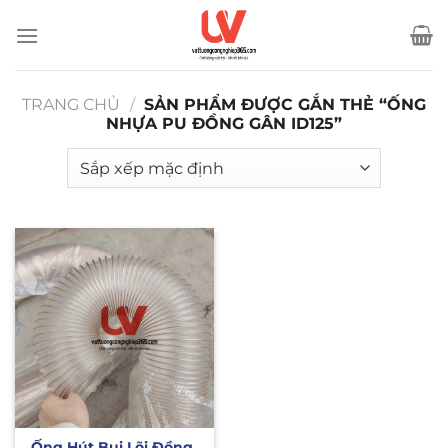
Bỏ
qua
nội
dung
TRANG CHỦ
/
SẢN PHẨM ĐƯỢC GẮN THẺ “ỐNG
NHỰA PU ĐỒNG GÂN ID125”
Ống Hút Bụi Lõi Đồng