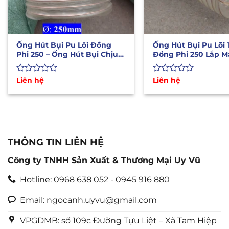
Ống Hút Bụi Pu Lõi Đồng
Ống Hút Bụi Pu Lõi
Phi 250 – Ống Hút Bụi Chịu
Đồng Phi 250 Lắp 
Nhiệt 125oC
Được
Liên hệ
Được
Liên hệ
xếp
xếp
hạng
hạng
0
0
5
5
sao
sao
THÔNG TIN LIÊN HỆ
Công ty TNHH Sản Xuất & Thương Mại Uy Vũ
Hotline: 0968 638 052 - 0945 916 880
Email: ngocanh.uyvu@gmail.com
VPGDMB: số 109c Đường Tựu Liệt – Xã Tam Hiệp