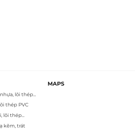
MAPS
hựa, lõi thép...
õi thép PVC
 lõi thép...
ạ kẽm, trát