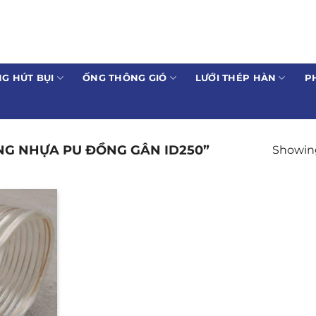
G HÚT BỤI
ỐNG THÔNG GIÓ
LƯỚI THÉP HÀN
P
G NHỰA PU ĐỒNG GÂN ID250”
Showing 