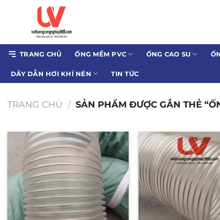
Bỏ
qua
nội
dung
TRANG CHỦ
ỐNG MỀM PVC
ỐNG CAO SU
ỐN
DÂY DẪN HƠI KHÍ NÉN
TIN TỨC
TRANG CHỦ
/
SẢN PHẨM ĐƯỢC GẮN THẺ “ỐN