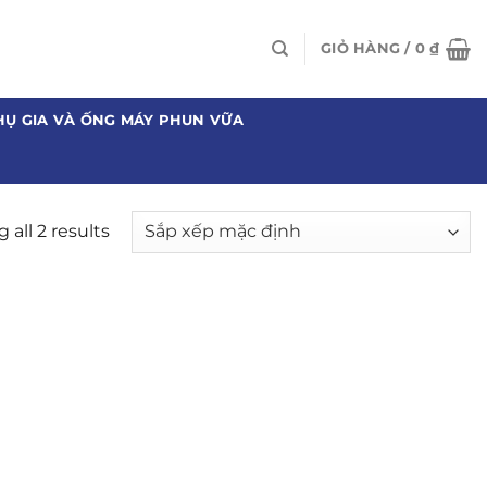
GIỎ HÀNG /
0
₫
HỤ GIA VÀ ỐNG MÁY PHUN VỮA
all 2 results