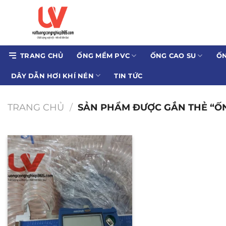
Bỏ
qua
nội
dung
TRANG CHỦ
ỐNG MỀM PVC
ỐNG CAO SU
ỐN
DÂY DẪN HƠI KHÍ NÉN
TIN TỨC
TRANG CHỦ
/
SẢN PHẨM ĐƯỢC GẮN THẺ “ỐN