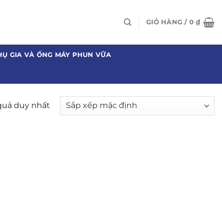
GIỎ HÀNG /
0
₫
HỤ GIA VÀ ỐNG MÁY PHUN VỮA
 quả duy nhất