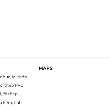
MAPS
hựa, lõi thép...
õi thép PVC
 lõi thép...
ạ kẽm, trát