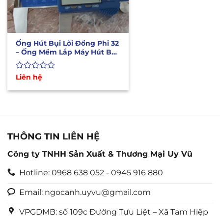
Ống Hút Bụi Lõi Đồng Phi 32
– Ống Mềm Lắp Máy Hút Bụi
CNC
Được
Liên hệ
xếp
hạng
0
5
sao
THÔNG TIN LIÊN HỆ
Công ty TNHH Sản Xuất & Thương Mại Uy Vũ
Hotline: 0968 638 052 - 0945 916 880
Email: ngocanh.uyvu@gmail.com
VPGDMB: số 109c Đường Tựu Liệt – Xã Tam Hiệp