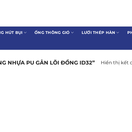
G HÚT BỤI
ỐNG THÔNG GIÓ
LƯỚI THÉP HÀN
P
G NHỰA PU GÂN LÕI ĐỒNG ID32”
Hiển thị kết