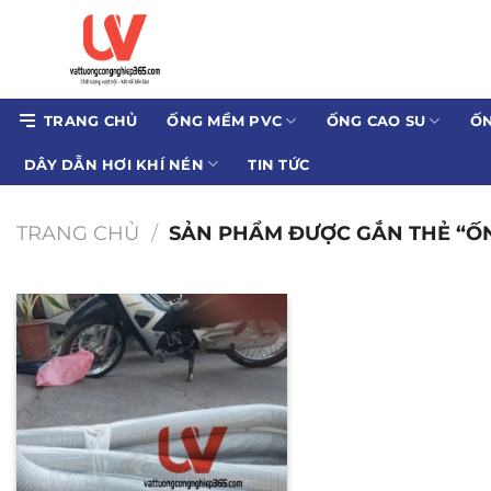
Bỏ
qua
nội
dung
TRANG CHỦ
ỐNG MỀM PVC
ỐNG CAO SU
ỐN
DÂY DẪN HƠI KHÍ NÉN
TIN TỨC
TRANG CHỦ
/
SẢN PHẨM ĐƯỢC GẮN THẺ “ỐN