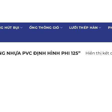
G HÚT BỤI
ỐNG THÔNG GIÓ
LƯỚI THÉP HÀN
P
G NHỰA PVC ĐỊNH HÌNH PHI 125”
Hiển thị kết