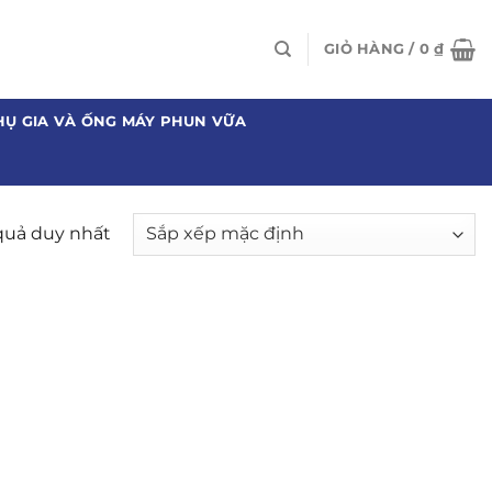
GIỎ HÀNG /
0
₫
HỤ GIA VÀ ỐNG MÁY PHUN VỮA
 quả duy nhất