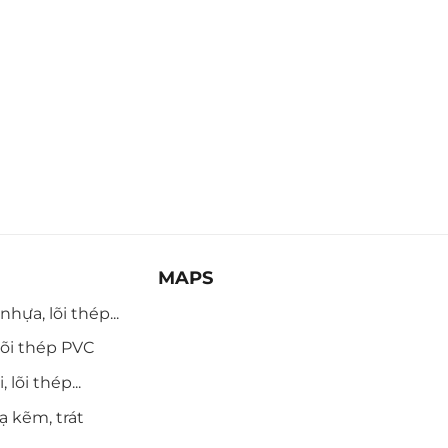
MAPS
hựa, lõi thép...
õi thép PVC
 lõi thép...
ạ kẽm, trát