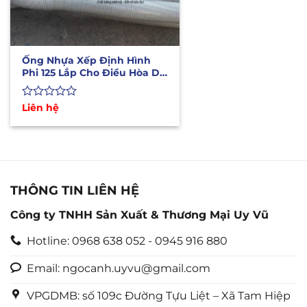
Ống Nhựa Xếp Định Hình
Phi 125 Lắp Cho Điều Hòa Di
Động
Được
Liên hệ
xếp
hạng
0
5
sao
THÔNG TIN LIÊN HỆ
Công ty TNHH Sản Xuất & Thương Mại Uy Vũ
Hotline: 0968 638 052 - 0945 916 880
Email: ngocanh.uyvu@gmail.com
VPGDMB: số 109c Đường Tựu Liệt – Xã Tam Hiệp