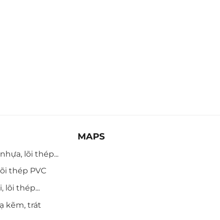
MAPS
hựa, lõi thép...
õi thép PVC
 lõi thép...
ạ kẽm, trát