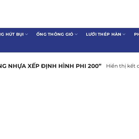
G HÚT BỤI
ỐNG THÔNG GIÓ
LƯỚI THÉP HÀN
P
G NHỰA XẾP ĐỊNH HÌNH PHI 200”
Hiển thị kết