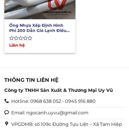
Ống Nhựa Xếp Định Hình
Phi 200 Dẫn Gió Lạnh Điều
Hòa Di Động
Được
Liên hệ
xếp
hạng
0
5
sao
THÔNG TIN LIÊN HỆ
Công ty TNHH Sản Xuất & Thương Mại Uy Vũ
Hotline: 0968 638 052 - 0945 916 880
Email: ngocanh.uyvu@gmail.com
VPGDMB: số 109c Đường Tựu Liệt – Xã Tam Hiệp