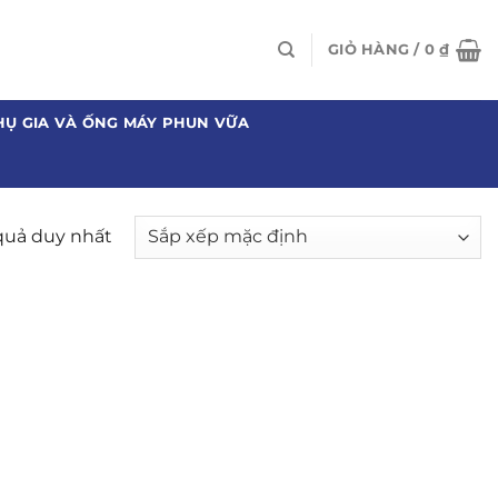
GIỎ HÀNG /
0
₫
HỤ GIA VÀ ỐNG MÁY PHUN VỮA
 quả duy nhất