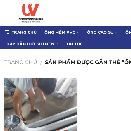
Bỏ
qua
nội
dung
TRANG CHỦ
ỐNG MỀM PVC
ỐNG CAO SU
ỐN
DÂY DẪN HƠI KHÍ NÉN
TIN TỨC
TRANG CHỦ
/
SẢN PHẨM ĐƯỢC GẮN THẺ “ỐN