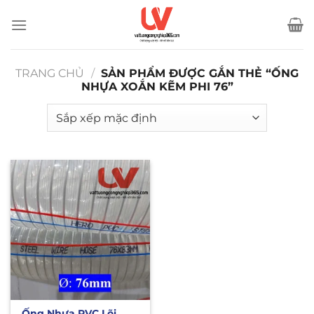
Bỏ
qua
nội
dung
TRANG CHỦ
/
SẢN PHẨM ĐƯỢC GẮN THẺ “ỐNG
NHỰA XOẮN KẼM PHI 76”
Ống Nhựa PVC Lõi