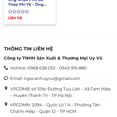
Thép Phi 76 – Ống
Dẫn Xăng Dầu Hóa
Chất
Được
Liên hệ
xếp
hạng
0
5
sao
THÔNG TIN LIÊN HỆ
Công ty TNHH Sản Xuất & Thương Mại Uy Vũ
Hotline: 0968 638 052 - 0945 916 880
Email: ngocanh.uyvu@gmail.com
VPGDMB: số 109c Đường Tựu Liệt – Xã Tam Hiệp
– Huyện Thanh Trì - TP Hà Nội.
VPGDMN: 2094 – Quốc Lộ 1 A – Phường Tân
Chánh Hiệp – Quận 12 – TP HCM.