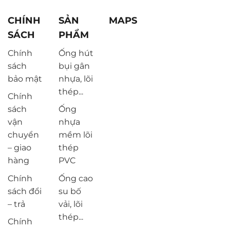
CHÍNH
SẢN
MAPS
SÁCH
PHẨM
Chính
Ống hút
sách
bụi gân
bảo mật
nhựa, lõi
thép...
Chính
sách
Ống
vận
nhựa
chuyển
mềm lõi
– giao
thép
hàng
PVC
Chính
Ống cao
sách đổi
su bố
– trả
vải, lõi
thép...
Chính