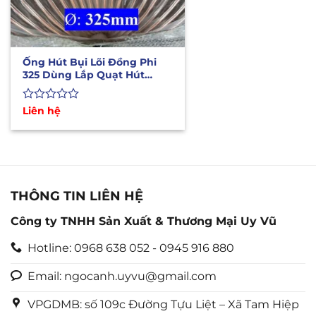
Ống Hút Bụi Lõi Đồng Phi
325 Dùng Lắp Quạt Hút
Công Nghiệp
Được
Liên hệ
xếp
hạng
0
5
sao
THÔNG TIN LIÊN HỆ
Công ty TNHH Sản Xuất & Thương Mại Uy Vũ
Hotline: 0968 638 052 - 0945 916 880
Email: ngocanh.uyvu@gmail.com
VPGDMB: số 109c Đường Tựu Liệt – Xã Tam Hiệp