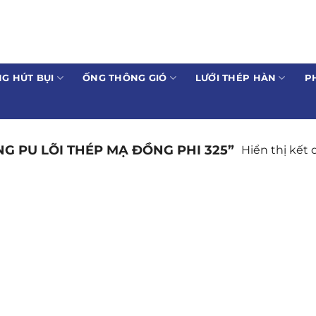
G HÚT BỤI
ỐNG THÔNG GIÓ
LƯỚI THÉP HÀN
P
 PU LÕI THÉP MẠ ĐỒNG PHI 325”
Hiển thị kết