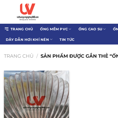
Bỏ
qua
nội
dung
TRANG CHỦ
ỐNG MỀM PVC
ỐNG CAO SU
ỐN
DÂY DẪN HƠI KHÍ NÉN
TIN TỨC
TRANG CHỦ
/
SẢN PHẨM ĐƯỢC GẮN THẺ “ỐNG