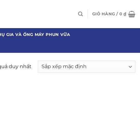
GIỎ HÀNG /
0
₫
HỤ GIA VÀ ỐNG MÁY PHUN VỮA
 quả duy nhất