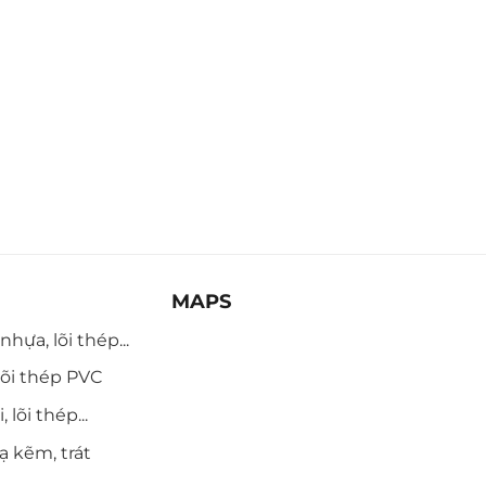
MAPS
hựa, lõi thép...
õi thép PVC
 lõi thép...
ạ kẽm, trát