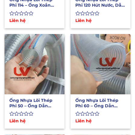
Phi 114 – Ống Xoắn
Phi 120 Hút Nước, Dẫn
Kẽm Hút Xả Nước Áp
Xăng Dầu, Hóa Chất
Lực
Được
Liên hệ
Được
Liên hệ
xếp
xếp
hạng
hạng
0
0
5
5
sao
sao
Ống Nhựa Lõi Thép
Ống Nhựa Lõi Thép
Phi 50 – Ống Dẫn
Phi 60 – Ống Dẫn
Xăng Dầu Hóa Chất
Xăng Dầu Hóa Chất
Lỏng
Lỏng
Được
Liên hệ
Được
Liên hệ
xếp
xếp
hạng
hạng