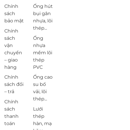
Chính
Ống hút
sách
bụi gân
bảo mật
nhựa, lõi
thép...
Chính
sách
Ống
vận
nhựa
chuyển
mềm lõi
– giao
thép
hàng
PVC
Chính
Ống cao
sách đổi
su bố
– trả
vải, lõi
thép...
Chính
sách
Lưới
thanh
thép
toán
hàn, mạ