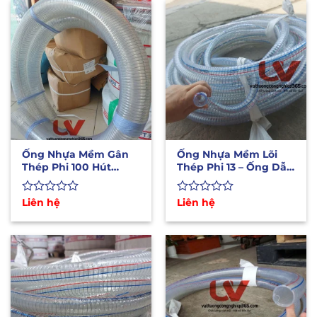
0
0
5
5
sao
sao
Ống Nhựa Mềm Gân
Ống Nhựa Mềm Lõi
Thép Phi 100 Hút
Thép Phi 13 – Ống Dẫn
Nước, Xăng Dầu, Hóa
Hóa Chất Xăng Dầu
Chất
Được
Liên hệ
Được
Liên hệ
xếp
xếp
hạng
hạng
0
0
5
5
sao
sao