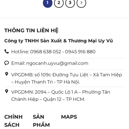
5
5
1
2
3
sao
sao
THÔNG TIN LIÊN HỆ
Công ty TNHH Sản Xuất & Thương Mại Uy Vũ
Hotline: 0968 638 052 - 0945 916 880
Email: ngocanh.uyvu@gmail.com
VPGDMB: số 109c Đường Tựu Liệt – Xã Tam Hiệp
– Huyện Thanh Trì - TP Hà Nội.
VPGDMN: 2094 – Quốc Lộ 1 A – Phường Tân
Chánh Hiệp – Quận 12 – TP HCM.
CHÍNH
SẢN
MAPS
SÁCH
PHẨM