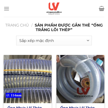
Bỏ
qua
nội
dung
TRANG CHỦ
/
SẢN PHẨM ĐƯỢC GẮN THẺ “ỐNG
TRẮNG LÕI THÉP”
Ống Nhựa Lõi Thép
Ống Nhựa Lõi Thép