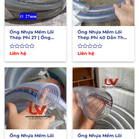
Ống Nhựa Mềm Lõi
Ống Nhựa Mềm Lõi
Thép Phi 27 ( Ống
Thép Phi 40 Dẫn Thực
Dẫn Hóa Chất Xăng
Phẩm, Dầu, Hóa Chất
Dầu)
Được
Liên hệ
Được
Liên hệ
xếp
xếp
hạng
hạng
0
0
5
5
sao
sao
Ống Nhựa Mềm Lõi
Ống Nhựa Mềm Lõi