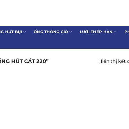
G HÚT BỤI
ỐNG THÔNG GIÓ
LƯỚI THÉP HÀN
P
NG HÚT CÁT 220”
Hiển thị kết