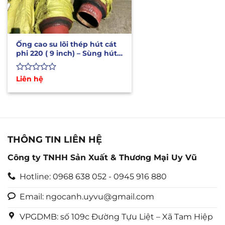
Ống cao su lõi thép hút cát
phi 220 ( 9 inch) – Sùng hút
cát 2 kẽm
Được
Liên hệ
xếp
hạng
0
5
sao
THÔNG TIN LIÊN HỆ
Công ty TNHH Sản Xuất & Thương Mại Uy Vũ
Hotline: 0968 638 052 - 0945 916 880
Email: ngocanh.uyvu@gmail.com
VPGDMB: số 109c Đường Tựu Liệt – Xã Tam Hiệp