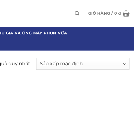
GIỎ HÀNG /
0
₫
HỤ GIA VÀ ỐNG MÁY PHUN VỮA
 quả duy nhất