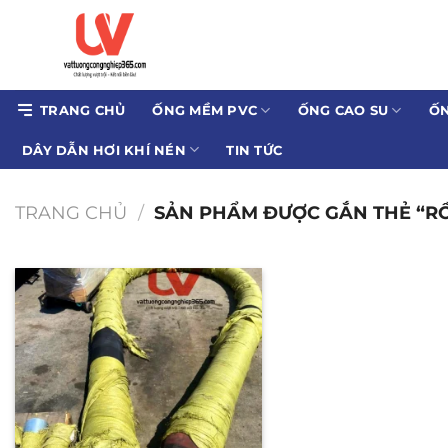
Bỏ
qua
nội
dung
TRANG CHỦ
ỐNG MỀM PVC
ỐNG CAO SU
ỐN
DÂY DẪN HƠI KHÍ NÉN
TIN TỨC
TRANG CHỦ
/
SẢN PHẨM ĐƯỢC GẮN THẺ “RỒ