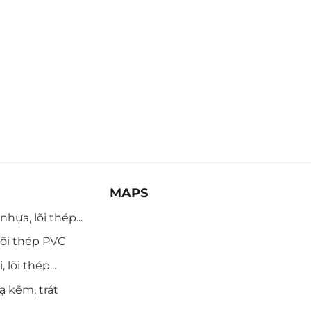
MAPS
hựa, lõi thép...
õi thép PVC
 lõi thép...
ạ kẽm, trát