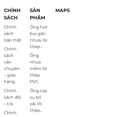
CHÍNH
SẢN
MAPS
SÁCH
PHẨM
Chính
Ống hút
sách
bụi gân
bảo mật
nhựa, lõi
thép...
Chính
sách
Ống
vận
nhựa
chuyển
mềm lõi
– giao
thép
hàng
PVC
Chính
Ống cao
sách đổi
su bố
– trả
vải, lõi
thép...
Chính