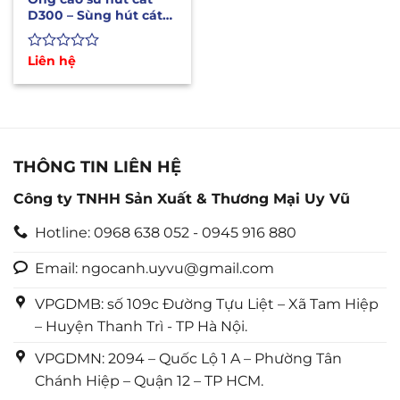
D300 – Sùng hút cát
phi 300 dài 6m, 10m,
12m
Được
Liên hệ
xếp
hạng
0
5
sao
THÔNG TIN LIÊN HỆ
Công ty TNHH Sản Xuất & Thương Mại Uy Vũ
Hotline: 0968 638 052 - 0945 916 880
Email: ngocanh.uyvu@gmail.com
VPGDMB: số 109c Đường Tựu Liệt – Xã Tam Hiệp
– Huyện Thanh Trì - TP Hà Nội.
VPGDMN: 2094 – Quốc Lộ 1 A – Phường Tân
Chánh Hiệp – Quận 12 – TP HCM.