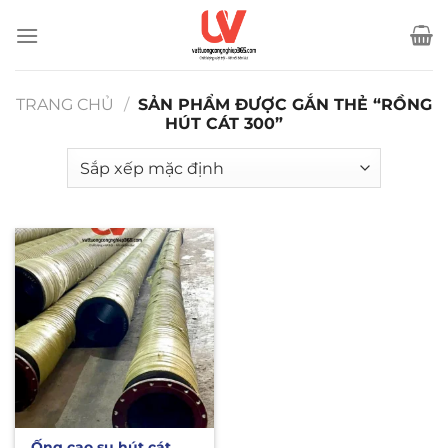
Bỏ
qua
nội
dung
TRANG CHỦ
/
SẢN PHẨM ĐƯỢC GẮN THẺ “RỒNG
HÚT CÁT 300”
Ống cao su hút cát