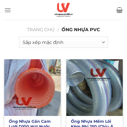
Bỏ
qua
nội
dung
TRANG CHỦ
/
ỐNG NHỰA PVC
Ống Nhựa Gân Cam
Ống Nhựa Mềm Lõi
Lưới D100 Hút Nước
Kẽm Phi 250 (Chịu Áp