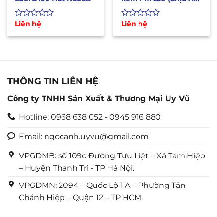
Thải, Bể Phốt Siêu
Lực Cao, Mài Mòn Tốt)
Bền
Được
Liên hệ
Được
Liên hệ
xếp
xếp
hạng
hạng
0
0
5
5
sao
sao
THÔNG TIN LIÊN HỆ
Công ty TNHH Sản Xuất & Thương Mại Uy Vũ
Hotline: 0968 638 052 - 0945 916 880
Email: ngocanh.uyvu@gmail.com
VPGDMB: số 109c Đường Tựu Liệt – Xã Tam Hiệp
– Huyện Thanh Trì - TP Hà Nội.
VPGDMN: 2094 – Quốc Lộ 1 A – Phường Tân
Chánh Hiệp – Quận 12 – TP HCM.