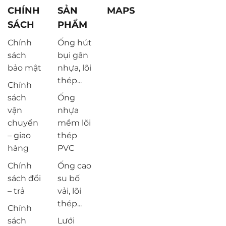
CHÍNH
SẢN
MAPS
SÁCH
PHẨM
Chính
Ống hút
sách
bụi gân
bảo mật
nhựa, lõi
thép...
Chính
sách
Ống
vận
nhựa
chuyển
mềm lõi
– giao
thép
hàng
PVC
Chính
Ống cao
sách đổi
su bố
– trả
vải, lõi
thép...
Chính
sách
Lưới