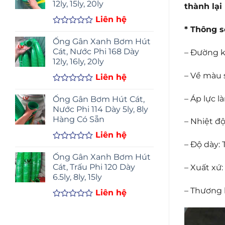
12ly, 15ly, 20ly
thành lại
5
sao
Liên hệ
* Thông s
Được
xếp
Ống Gân Xanh Bơm Hút
hạng
Cát, Nước Phi 168 Dày
– Đường 
0
12ly, 16ly, 20ly
5
sao
– Về màu 
Liên hệ
Được
xếp
– Áp lực l
Ống Gân Bơm Hút Cát,
hạng
Nước Phi 114 Dày 5ly, 8ly
0
Hàng Có Sẵn
– Nhiệt độ
5
sao
Liên hệ
– Độ dày:
Được
xếp
Ống Gân Xanh Bơm Hút
hạng
Cát, Trấu Phi 120 Dày
– Xuất xứ
0
6.5ly, 8ly, 15ly
5
sao
– Thương 
Liên hệ
Được
xếp
hạng