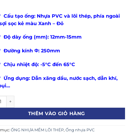
p
u tạo ống: Nhựa PVC và lõi thép, phía ngoài
 sợi sọc kẻ màu Xanh – Đỏ
ộ dày ống (mm): 12mm-15mm
ường kính Φ: 250mm
ịu nhiệt độ: -5°C đến 65°C
g dụng: Dẫn xăng dầu, nước sạch, dẫn khí,
bụi…
hựa Mềm Lõi Kẽm Phi 250 (Chịu Áp Lực Cao, Mài Mòn Tốt) s
THÊM VÀO GIỎ HÀNG
 mục:
ỐNG NHỰA MỀM LÕI THÉP
,
Ống nhựa PVC