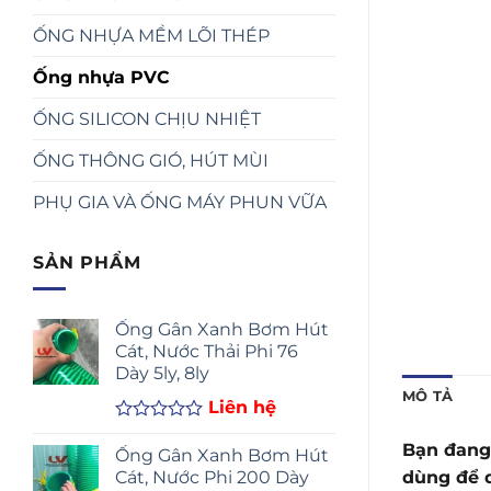
ỐNG NHỰA MỀM LÕI THÉP
Ống nhựa PVC
ỐNG SILICON CHỊU NHIỆT
ỐNG THÔNG GIÓ, HÚT MÙI
PHỤ GIA VÀ ỐNG MÁY PHUN VỮA
SẢN PHẨM
Ống Gân Xanh Bơm Hút
Cát, Nước Thải Phi 76
Dày 5ly, 8ly
MÔ TẢ
Liên hệ
Được
Bạn đang
xếp
Ống Gân Xanh Bơm Hút
hạng
Cát, Nước Phi 200 Dày
dùng để d
0