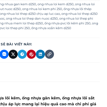
ng nhua gan kem d250
,
ong nhua loi kem d250
,
ong nhua loi
ut nuoc d250
,
ong nhua loi kem phi 250
,
ống nhựa lõi thép
ong nhua loi thep d250 chịu ap luc cao
,
ong nhua loi thep d250
uoc
,
ong nhua loi thep dan nuoc d250
,
ong nhua loi thep phi
ng nhua mem loi thep d250
,
ống nhựa pvc lõi kẽm phi 250
,
ong
vc loi thep phi 250
,
ống nhựa xoắn kẽm d250
 SẺ BÀI VIẾT NÀY:
ựa lõi kẽm, ống nhựa gân kẽm, ống nhựa lõi sắt
hịu áp lực mang lại hiệu quả cao mà chi phí giá