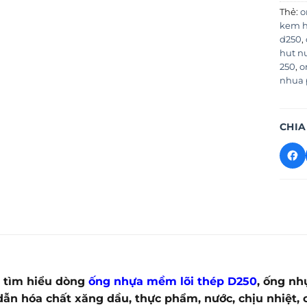
Thẻ:
o
kem h
d250
,
hut n
250
,
o
nhua p
CHIA
 tìm hiểu dòng
ống nhựa mềm lõi thép D250
, ống nh
ẫn hóa chất xăng dầu, thực phẩm, nước, chịu nhiệt, c