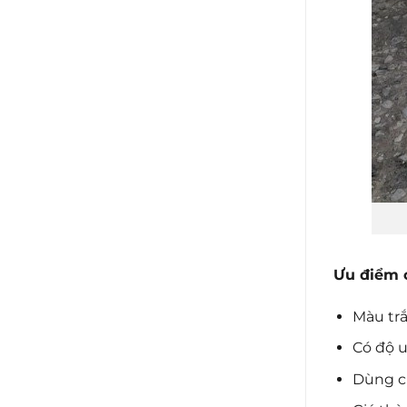
Ưu điểm c
Màu trắ
Có độ u
Dùng c