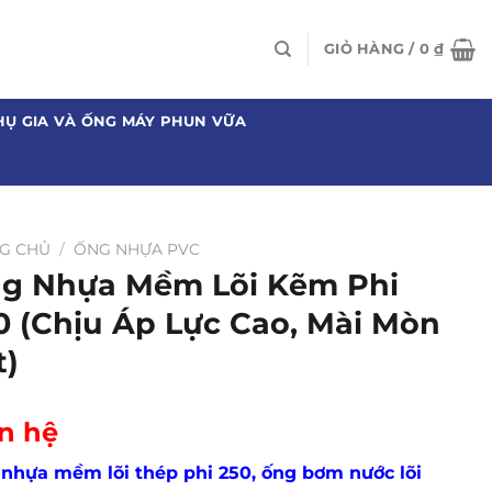
GIỎ HÀNG /
0
₫
HỤ GIA VÀ ỐNG MÁY PHUN VỮA
G CHỦ
/
ỐNG NHỰA PVC
g Nhựa Mềm Lõi Kẽm Phi
0 (Chịu Áp Lực Cao, Mài Mòn
t)
n hệ
nhựa mềm lõi thép phi 250, ống bơm nước lõi