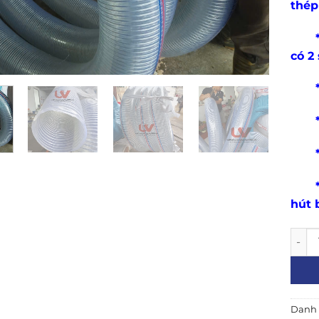
thé
* Cấ
có 2
* Đ
* Đ
* Ch
* Ứn
hút 
Ống N
Danh