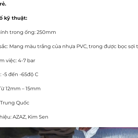
 rẻ.
ố kỹ thuật:
kính trong ống: 250mm
sắc: Mang màu trắng của nhựa PVC, trong được bọc sợi t
àm việc: 4-7 bar
: -5 đến -65độ C
 Từ 12mm – 15mm
: Trung Quốc
hiệu: AZAZ, Kim Sen