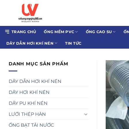
Bỏ
qua
nội
dung
TRANG CHỦ
ỐNG MỀM PVC
ỐNG CAO SU
ỐN
DÂY DẪN HƠI KHÍ NÉN
TIN TỨC
DANH MỤC SẢN PHẨM
DÂY DẪN HƠI KHÍ NÉN
DÂY HƠI KHÍ NÉN
DÂY PU KHÍ NÉN
LƯỚI THÉP HÀN
ỐNG BẠT TẢI NƯỚC