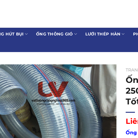
G HÚT BỤI
ỐNG THÔNG GIÓ
LƯỚI THÉP HÀN
P
TRAN
Ốn
25
Tố
Liê
Ống 