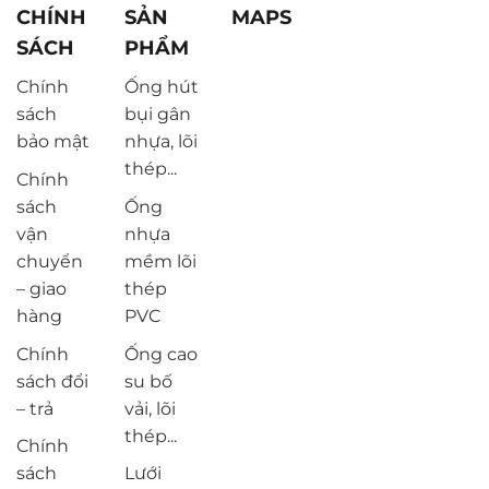
CHÍNH
SẢN
MAPS
SÁCH
PHẨM
Chính
Ống hút
sách
bụi gân
bảo mật
nhựa, lõi
thép...
Chính
sách
Ống
vận
nhựa
chuyển
mềm lõi
– giao
thép
hàng
PVC
Chính
Ống cao
sách đổi
su bố
– trả
vải, lõi
thép...
Chính
sách
Lưới