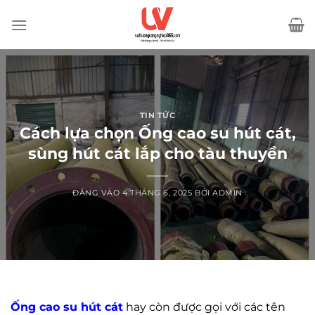
Bỏ
qua
nội
dung
TIN TỨC
Cách lựa chọn Ống cao su hút cát,
sùng hút cát lắp cho tàu thuyền
ĐĂNG VÀO
4 THÁNG 6, 2025
BỞI
ADMIN
Ống cao su hút cát
hay còn được gọi với các tên