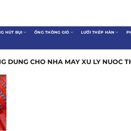
G HÚT BỤI
ỐNG THÔNG GIÓ
LƯỚI THÉP HÀN
P
G DUNG CHO NHA MAY XU LY NUOC T