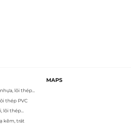
MAPS
hựa, lõi thép...
õi thép PVC
 lõi thép...
ạ kẽm, trát