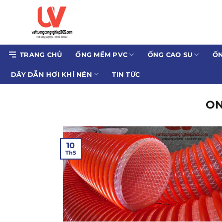
Bỏ
qua
nội
dung
TRANG CHỦ
ỐNG MỀM PVC
ỐNG CAO SU
ỐN
DÂY DẪN HƠI KHÍ NÉN
TIN TỨC
ON
10
Th5