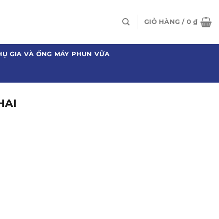
GIỎ HÀNG /
0
₫
HỤ GIA VÀ ỐNG MÁY PHUN VỮA
HAI