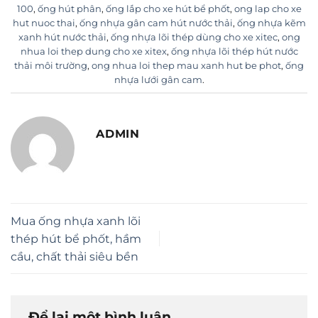
100
,
ống hút phân
,
ống lắp cho xe hút bể phốt
,
ong lap cho xe
hut nuoc thai
,
ống nhựa gân cam hút nước thải
,
ống nhựa kẽm
xanh hút nước thải
,
ống nhựa lõi thép dùng cho xe xitec
,
ong
nhua loi thep dung cho xe xitex
,
ống nhựa lõi thép hút nước
thải môi trường
,
ong nhua loi thep mau xanh hut be phot
,
ống
nhựa lưới gân cam
.
ADMIN
Mua ống nhựa xanh lõi
thép hút bể phốt, hầm
cầu, chất thải siêu bền
Để lại một bình luận