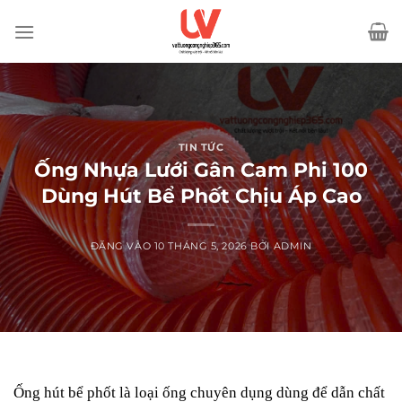
Bỏ
qua
nội
dung
TIN TỨC
Ống Nhựa Lưới Gân Cam Phi 100
Dùng Hút Bể Phốt Chịu Áp Cao
ĐĂNG VÀO
10 THÁNG 5, 2026
BỞI
ADMIN
Ống hút bể phốt
là loại ống chuyên dụng dùng để dẫn chất