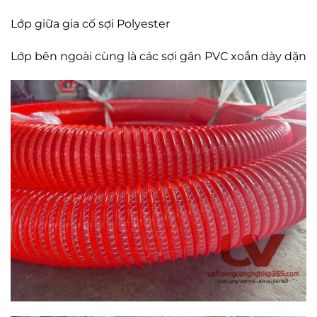
Lớp giữa gia cố sợi Polyester
Lớp bên ngoài cùng là các sợi gân PVC xoắn dày dặn