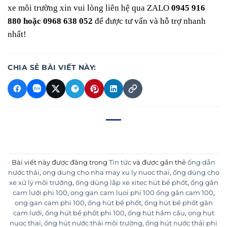
xe môi trường xin vui lòng liên hệ qua ZALO
0945 916
880 hoặc 0968 638 052
để được tư vấn và hỗ trợ nhanh
nhất!
CHIA SẺ BÀI VIẾT NÀY:
Bài viết này được đăng trong
Tin tức
và được gắn thẻ
ống dẫn
nước thải
,
ong dung cho nha may xu ly nuoc thai
,
ống dùng cho
xe xử lý môi trường
,
ống dùng lắp xe xitec hút bể phốt
,
ống gân
cam lưới phi 100
,
ong gan cam luoi phi 100 ống gân cam 100
,
ong gan cam phi 100
,
ống hút bể phốt
,
ống hút bể phốt gân
cam lưới
,
ống hút bể phốt phi 100
,
ống hút hầm cầu
,
ong hut
nuoc thai
,
ống hút nước thải môi trường
,
ống hút nước thải phi