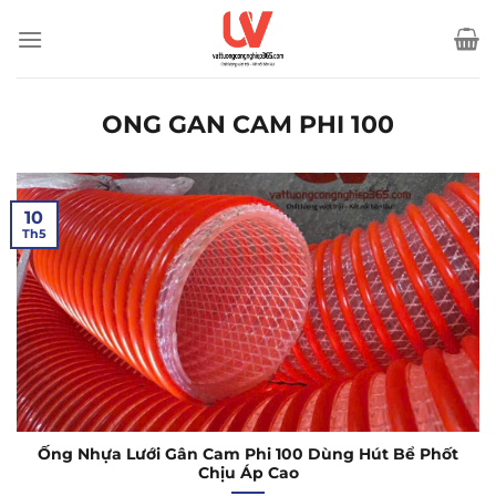
Bỏ
qua
nội
dung
ONG GAN CAM PHI 100
10
Th5
Ống Nhựa Lưới Gân Cam Phi 100 Dùng Hút Bể Phốt
Chịu Áp Cao