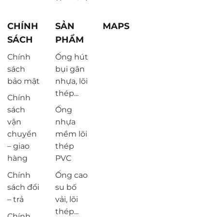
CHÍNH
SẢN
MAPS
SÁCH
PHẨM
Chính
Ống hút
sách
bụi gân
bảo mật
nhựa, lõi
thép...
Chính
sách
Ống
vận
nhựa
chuyển
mềm lõi
– giao
thép
hàng
PVC
Chính
Ống cao
sách đổi
su bố
– trả
vải, lõi
thép...
Chính