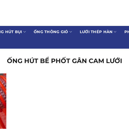
G HÚT BỤI
ỐNG THÔNG GIÓ
LƯỚI THÉP HÀN
P
ỐNG HÚT BỂ PHỐT GÂN CAM LƯỚI