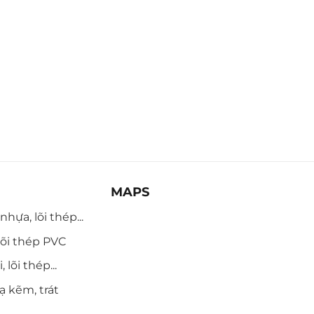
MAPS
hựa, lõi thép...
õi thép PVC
 lõi thép...
ạ kẽm, trát