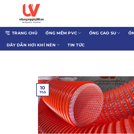
Bỏ
qua
nội
dung
TRANG CHỦ
ỐNG MỀM PVC
ỐNG CAO SU
ỐN
DÂY DẪN HƠI KHÍ NÉN
TIN TỨC
10
Th5