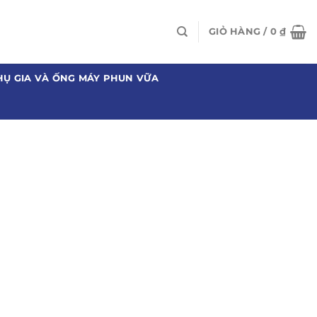
GIỎ HÀNG /
0
₫
HỤ GIA VÀ ỐNG MÁY PHUN VỮA