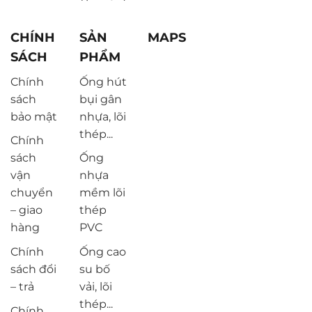
CHÍNH
SẢN
MAPS
SÁCH
PHẨM
Chính
Ống hút
sách
bụi gân
bảo mật
nhựa, lõi
thép...
Chính
sách
Ống
vận
nhựa
chuyển
mềm lõi
– giao
thép
hàng
PVC
Chính
Ống cao
sách đổi
su bố
– trả
vải, lõi
thép...
Chính