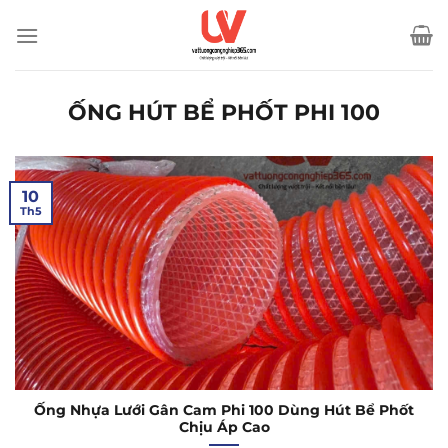
Bỏ
qua
nội
dung
ỐNG HÚT BỂ PHỐT PHI 100
10
Th5
Ống Nhựa Lưới Gân Cam Phi 100 Dùng Hút Bể Phốt
Chịu Áp Cao