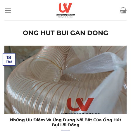
Bỏ
qua
nội
dung
ONG HUT BUI GAN DONG
18
Th8
Những Ưu Điểm Và Ứng Dụng Nổi Bật Của Ống Hút
Bụi Lõi Đồng