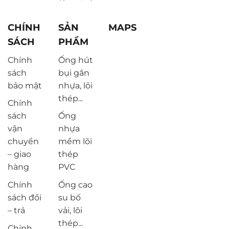
CHÍNH
SẢN
MAPS
SÁCH
PHẨM
Chính
Ống hút
sách
bụi gân
bảo mật
nhựa, lõi
thép...
Chính
sách
Ống
vận
nhựa
chuyển
mềm lõi
– giao
thép
hàng
PVC
Chính
Ống cao
sách đổi
su bố
– trả
vải, lõi
thép...
Chính